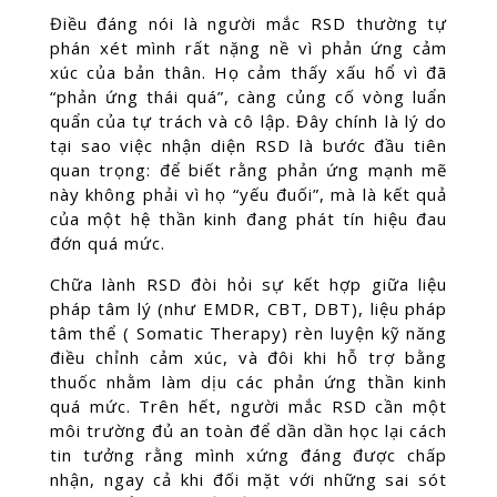
Điều đáng nói là người mắc RSD thường tự
phán xét mình rất nặng nề vì phản ứng cảm
xúc của bản thân. Họ cảm thấy xấu hổ vì đã
“phản ứng thái quá”, càng củng cố vòng luẩn
quẩn của tự trách và cô lập. Đây chính là lý do
tại sao việc nhận diện RSD là bước đầu tiên
quan trọng: để biết rằng phản ứng mạnh mẽ
này không phải vì họ “yếu đuối”, mà là kết quả
của một hệ thần kinh đang phát tín hiệu đau
đớn quá mức.
Chữa lành RSD đòi hỏi sự kết hợp giữa liệu
pháp tâm lý (như EMDR, CBT, DBT), liệu pháp
tâm thể ( Somatic Therapy) rèn luyện kỹ năng
điều chỉnh cảm xúc, và đôi khi hỗ trợ bằng
thuốc nhằm làm dịu các phản ứng thần kinh
quá mức. Trên hết, người mắc RSD cần một
môi trường đủ an toàn để dần dần học lại cách
tin tưởng rằng mình xứng đáng được chấp
nhận, ngay cả khi đối mặt với những sai sót