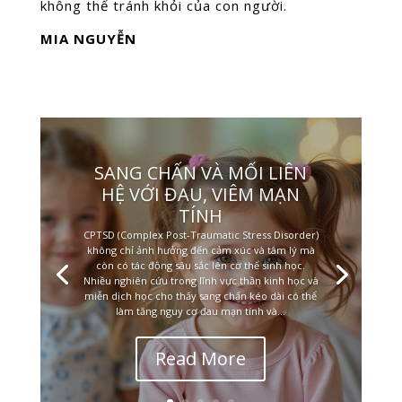
không thể tránh khỏi của con người.
MIA NGUYỄN
SANG CHẤN VÀ MỐI LIÊN
HỆ VỚI ĐAU, VIÊM MẠN
TÍNH
CPTSD (Complex Post-Traumatic Stress Disorder)
không chỉ ảnh hưởng đến cảm xúc và tâm lý mà
còn có tác động sâu sắc lên cơ thể sinh học.
Nhiều nghiên cứu trong lĩnh vực thần kinh học và
miễn dịch học cho thấy sang chấn kéo dài có thể
làm tăng nguy cơ đau mạn tính và...
Read More