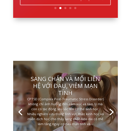
SANG CHẤN VÀ MỐI LIÊN
HỆ VỚI ĐAU, VIÊM MẠN
TÍNH
CPTSD (Complex Post-Traumatic Stress Disorder)
không chỉ ảnh hưởng đến cảm xúc và tâm lý mà
còn có tác động sâu sắc lên cơ thể sinh học.
Nhiều nghiên cứu trong lĩnh vực thần kinh học và
miễn dịch học cho thấy sang chấn kéo dài có thể
làm tăng nguy cơ đau mạn tính và...