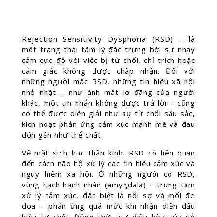
Rejection Sensitivity Dysphoria (RSD) – là
một trạng thái tâm lý đặc trưng bởi sự nhạy
cảm cực độ với việc bị từ chối, chỉ trích hoặc
cảm giác không được chấp nhận. Đối với
những người mắc RSD, những tín hiệu xã hội
nhỏ nhặt – như ánh mắt lơ đãng của người
khác, một tin nhắn không được trả lời – cũng
có thể được diễn giải như sự từ chối sâu sắc,
kích hoạt phản ứng cảm xúc mạnh mẽ và đau
đớn gần như thể chất.
Về mặt sinh học thần kinh, RSD có liên quan
đến cách não bộ xử lý các tín hiệu cảm xúc và
nguy hiểm xã hội. Ở những người có RSD,
vùng hạch hạnh nhân (amygdala) – trung tâm
xử lý cảm xúc, đặc biệt là nỗi sợ và mối đe
dọa – phản ứng quá mức khi nhận diện dấu
hiệu từ chối. Đồng thời, sự điều hòa của vỏ