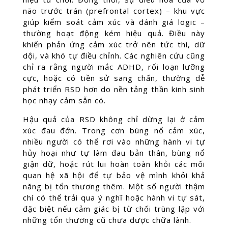
não trước trán (prefrontal cortex) – khu vực
giúp kiểm soát cảm xúc và đánh giá logic –
thường hoạt động kém hiệu quả. Điều này
khiến phản ứng cảm xúc trở nên tức thì, dữ
dội, và khó tự điều chỉnh. Các nghiên cứu cũng
chỉ ra rằng người mắc ADHD, rối loạn lưỡng
cực, hoặc có tiền sử sang chấn, thường dễ
phát triển RSD hơn do nền tảng thần kinh sinh
học nhạy cảm sẵn có.
Hậu quả của RSD không chỉ dừng lại ở cảm
xúc đau đớn. Trong cơn bùng nổ cảm xúc,
nhiều người có thể rơi vào những hành vi tự
hủy hoại như tự làm đau bản thân, bùng nổ
giận dữ, hoặc rút lui hoàn toàn khỏi các mối
quan hệ xã hội để tự bảo vệ mình khỏi khả
năng bị tổn thương thêm. Một số người thậm
chí có thể trải qua ý nghĩ hoặc hành vi tự sát,
đặc biệt nếu cảm giác bị từ chối trùng lặp với
những tổn thương cũ chưa được chữa lành.