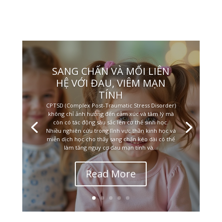
SANG CHẤN VÀ MỐI LIÊN
HỆ VỚI ĐAU, VIÊM MẠN
TÍNH
CPTSD (Complex Post-Traumatic Stress Disorder)
không chỉ ảnh hưởng đến cảm xúc và tâm lý mà
còn có tác động sâu sắc lên cơ thể sinh học.
Nhiều nghiên cứu trong lĩnh vực thần kinh học và
miễn dịch học cho thấy sang chấn kéo dài có thể
làm tăng nguy cơ đau mạn tính và...
Read More