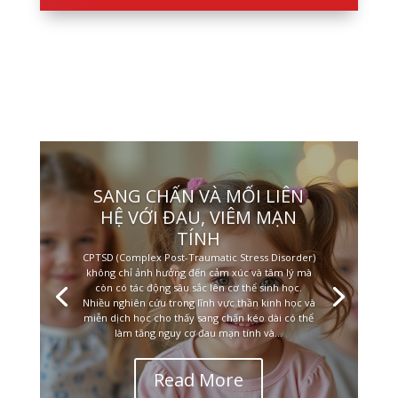
SANG CHẤN VÀ MỐI LIÊN
HỆ VỚI ĐAU, VIÊM MẠN
TÍNH
CPTSD (Complex Post-Traumatic Stress Disorder)
không chỉ ảnh hưởng đến cảm xúc và tâm lý mà
còn có tác động sâu sắc lên cơ thể sinh học.
Nhiều nghiên cứu trong lĩnh vực thần kinh học và
miễn dịch học cho thấy sang chấn kéo dài có thể
làm tăng nguy cơ đau mạn tính và...
Read More