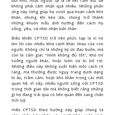
đổi nhỏ, hoặc ngược lại là tê liệt cảm xúc để
không phải cảm nhận quá nhiều. Những phản
ứng này từng giúp họ vượt qua hoàn cảnh khó
khăn, nhưng khi kéo dài, chúng trở thành
những khuôn mẫu ảnh hưởng đến cách họ
sống, yêu, và nhìn nhận bản thân.
Điều khiến CPTSD trở nên phức tạp là vì nó
len lỏi vào nhiều khía cạnh khác nhau của con
người. Không chỉ là những ký ức đau buồn, mà
còn là cảm giác “mình không đủ tốt”, khó tin
tưởng người khác, hoặc luôn sợ bị bỏ rơi.
Những điều này không xuất hiện một cách rõ
ràng, mà thường được ngụy trang dưới dạng
lo âu, trầm cảm, hoặc khó khăn trong các mối
quan hệ. Vì vậy, nhiều người sống với CPTSD
trong thời gian dài mà không biết rằng những
gì họ đang trải qua có liên quan đến sang chấn
tích luỹ.
Hiểu CPTSD theo hướng này giúp chúng ta