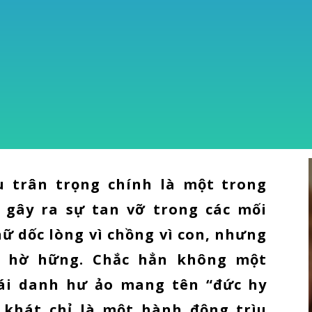
u trân trọng chính là một trong
gây ra sự tan vỡ trong các mối
ữ dốc lòng vì chồng vì con, nhưng
sự hờ hững. Chắc hẳn không một
ái danh hư ảo mang tên “đức hy
 khát chỉ là một hành động trìu