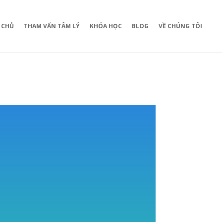
 CHỦ
THAM VẤN TÂM LÝ
KHÓA HỌC
BLOG
VỀ CHÚNG TÔI