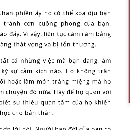
 than phiền ấy họ có thể xoa dịu bạn
 tránh cơn cuồng phong của bạn,
vào đấy. Vì vậy, liên tục càm ràm bằng
 càng thất vọng và bị tổn thương.
 tất cả những việc mà bạn đang làm
kỳ sự cảm kích nào. Họ không trân
 tối hoặc làm món tráng miệng mà họ
àm chuyện đó nữa. Hãy để họ quen với
 biết sự thiếu quan tâm của họ khiến
 học cho bản thân.
ơn lời nói. Người bạn đời của bạn có