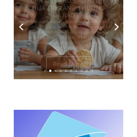
VÀ BẢO VỆ
Một trong những điều khiến nhiều người khó hiểu
nhất trong sang chấn thời thơ ấu là: tại sao một
đứa trẻ bị đánh đập, sỉ nhục hoặc làm tổn thương
lại vẫn yêu thương, bênh vực và bảo vệ chính cha
mẹ của mình? Nhiều người nhìn từ bên ngoài có
thể nghĩ rằng đứa trẻ...
Read More