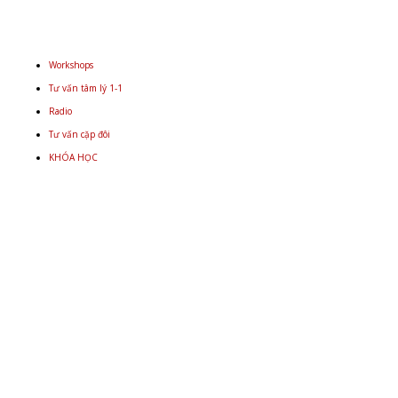
Workshops
Tư vấn tâm lý 1-1
Radio
Tư vấn cặp đôi
KHÓA HỌC
Email
+848 9934 4478