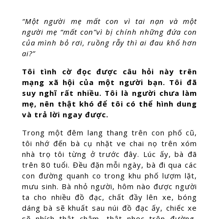
“Một người mẹ mất con vì tai nạn và một
người mẹ “mất con”vì bị chính những đứa con
của mình bỏ rơi, ruồng rẫy thì ai đau khổ hơn
ai?”
Tôi tình cờ đọc được câu hỏi này trên
mạng xã hội của một người bạn. Tôi đã
suy nghĩ rất nhiều. Tôi là người chưa làm
mẹ, nên thật khó để tôi có thể hình dung
và trả lời ngay được.
Trong một đêm lang thang trên con phố cũ,
tôi nhớ đến bà cụ nhặt ve chai nọ trên xóm
nhà trọ tôi từng ở trước đây. Lúc ấy, bà đã
trên 80 tuổi. Đều đặn mỗi ngày, bà đi qua các
con đường quanh co trong khu phố lượm lặt,
mưu sinh. Bà nhỏ người, hôm nào được người
ta cho nhiều đồ đạc, chất đầy lên xe, bóng
dáng bà sẽ khuất sau núi đồ đạc ấy, chiếc xe
sẽ nhích thật chậm, thật nhọc trên đường,