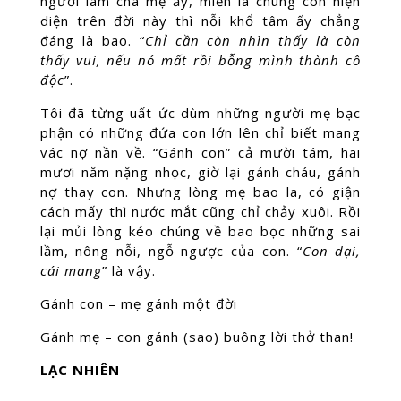
người làm cha mẹ ấy, miễn là chúng còn hiện
diện trên đời này thì nỗi khổ tâm ấy chẳng
đáng là bao. “
Chỉ cần còn nhìn thấy là còn
thấy vui, nếu nó mất rồi bỗng mình thành cô
độc
”.
Tôi đã từng uất ức dùm những người mẹ bạc
phận có những đứa con lớn lên chỉ biết mang
vác nợ nần về. “Gánh con” cả mười tám, hai
mươi năm nặng nhọc, giờ lại gánh cháu, gánh
nợ thay con. Nhưng lòng mẹ bao la, có giận
cách mấy thì nước mắt cũng chỉ chảy xuôi. Rồi
lại mủi lòng kéo chúng về bao bọc những sai
lầm, nông nỗi, ngỗ ngược của con. “
Con dại,
cái mang
” là vậy.
Gánh con – mẹ gánh một đời
Gánh mẹ – con gánh (sao) buông lời thở than!
LẠC NHIÊN