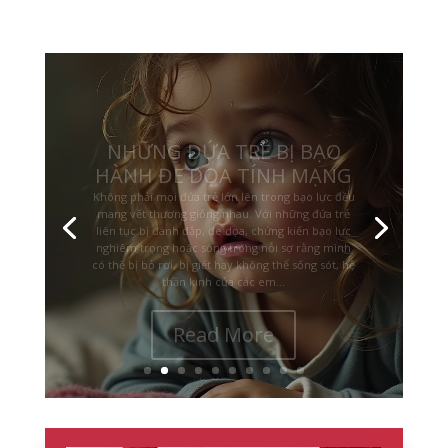
NHỮNG ĐỨA TRẺ BỊ BẠO
HÀNH ĐE DỌA TÍNH MẠNG
Không phải mọi đứa trẻ lớn lên trong bạo lực đều
mang vết thương giống nhau. Với những đứa trẻ
liên tục bị đánh đập, đe dọa, chứng kiến bạo lực
nghiêm trọng hoặc sống trong nỗi sợ rằng mình
có thể bị bỏ rơi, bị giết hay không thể sống sót, hệ
thần kinh của các em...
Read More