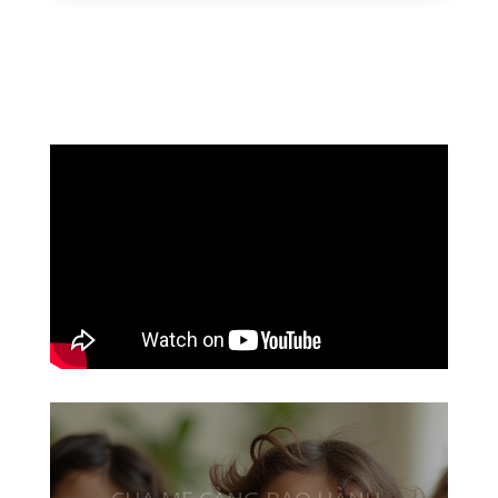
CHA MẸ CÀNG BẠO HÀNH,
ĐỨA TRẺ CÀNG THƯƠNG