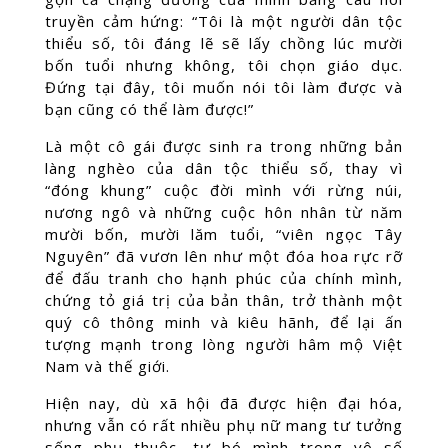
truyền cảm hứng: “Tôi là một người dân tộc
thiểu số, tôi đáng lẽ sẽ lấy chồng lúc mười
bốn tuổi nhưng không, tôi chọn giáo dục.
Đứng tại đây, tôi muốn nói tôi làm được và
bạn cũng có thể làm được!”
Là một cô gái được sinh ra trong những bản
làng nghèo của dân tộc thiểu số, thay vì
“đóng khung” cuộc đời mình với rừng núi,
nương ngô và những cuộc hôn nhân từ năm
mười bốn, mười lăm tuổi, “viên ngọc Tây
Nguyên” đã vươn lên như một đóa hoa rực rỡ
để đấu tranh cho hạnh phúc của chính mình,
chứng tỏ giá trị của bản thân, trở thành một
quý cô thông minh và kiêu hãnh, để lại ấn
tượng mạnh trong lòng người hâm mộ Việt
Nam và thế giới.
Hiện nay, dù xã hội đã được hiện đại hóa,
nhưng vẫn có rất nhiều phụ nữ mang tư tưởng
sống phụ thuộc, tự bó mình trong vô số