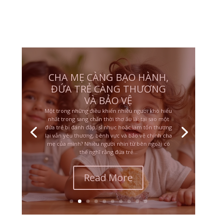
NHỮNG ĐỨA TRẺ BỊ BẠO
HÀNH ĐE DỌA TÍNH MẠNG
Không phải mọi đứa trẻ lớn lên trong bạo lực đều
mang vết thương giống nhau. Với những đứa trẻ
liên tục bị đánh đập, đe dọa, chứng kiến bạo lực
nghiêm trọng hoặc sống trong nỗi sợ rằng mình
có thể bị bỏ rơi, bị giết hay không thể sống sót, hệ
thần kinh của các em...
Read More