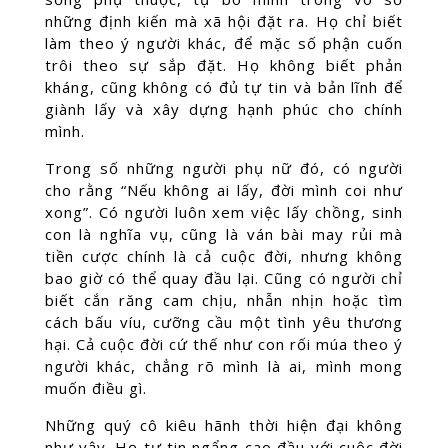
những định kiến mà xã hội đặt ra. Họ chỉ biết
làm theo ý người khác, để mặc số phận cuốn
trôi theo sự sắp đặt. Họ không biết phản
kháng, cũng không có đủ tự tin và bản lĩnh để
giành lấy và xây dựng hạnh phúc cho chính
mình.
Trong số những người phụ nữ đó, có người
cho rằng “Nếu không ai lấy, đời mình coi như
xong”. Có người luôn xem việc lấy chồng, sinh
con là nghĩa vụ, cũng là ván bài may rủi mà
tiền cược chính là cả cuộc đời, nhưng không
bao giờ có thể quay đầu lại. Cũng có người chỉ
biết cắn răng cam chịu, nhẫn nhịn hoặc tìm
cách bấu víu, cưỡng cầu một tình yêu thương
hại. Cả cuộc đời cứ thế như con rối múa theo ý
người khác, chẳng rõ mình là ai, mình mong
muốn điều gì.
Những quý cô kiêu hãnh thời hiện đại không
như vậy. Họ tự tin ngẩng cao đầu với cuộc đời