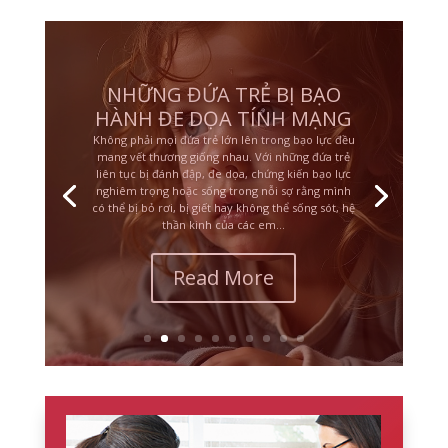
NHỮNG CƠN ĐAU KHÔNG
DỨT
Có những nỗi đau không đến từ một sự kiện duy
nhất, mà đến từ việc phải sống quá lâu trong bất
an, sợ hãi, mất kết nối hoặc cô độc về cảm xúc.
Đó có thể là tuổi thơ lớn lên cùng bạo lực, bị bỏ
mặc, phải chăm sóc cảm xúc cho cha mẹ, sống
cạnh người bệnh nặng, người...
Read More