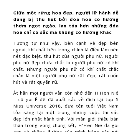
Giữa một rừng hoa đẹp, người lữ hành dễ
dàng bị thu hút bởi đóa hoa có hương
thơm ngọt ngào, lan tỏa hơn những đóa
hoa chỉ có sắc mà không có hương khác
.
Tương tự như vậy, bên cạnh vẻ đẹp bên
ngoài, khí chất bên trong chính là điều làm nên
nét đặc biệt, thu hút của người phụ nữ. Người
phụ nữ đẹp chưa chắc là người phụ nữ có khí
chất. Nhưng người phụ nữ có khí chất chắc
chắn là một người phụ nữ rất đẹp, rất cuốn
hút và rất quyến rũ.
Ắt hẳn mọi người vẫn còn nhớ đến H’Hen Niê
– cô gái Ê-đê đã xuất sắc về đích tại top 5
Miss Universe 2018, đưa tên tuổi Việt Nam
tỏa sáng tại một trong những cuộc thi sắc
đẹp lớn nhất hành tinh. Với màn giới thiệu bản
thân trong vòng chung kết, H’Hen Niê đã gói
gọn cả chặng đường của mình bằng câu nói