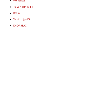
Workshops
Tư vấn tâm lý 1-1
Radio
Tư vấn cặp đôi
KHÓA HỌC
Email
+848 9934 4478