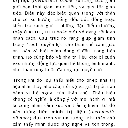
trị liệu
(
therapeutic frame
) rõ ràng, bao gồm
giới hạn thời gian, mục tiêu, và quy tắc giao
tiếp. Điều này đặc biệt quan trọng với thân
chủ có xu hướng chống đối, bốc đồng hoặc
kiểm tra ranh giới – những đặc điểm thường
thấy ở ADHD, ODD hoặc một số dạng rối loạn
nhân cách. Cấu trúc rõ ràng giúp giảm tình
trạng “test” quyền lực, cho thân chủ cảm giác
an toàn và biết mình đang ở đâu trong tiến
trình. Nó cũng bảo vệ nhà trị liệu khỏi bị cuốn
vào những động lực quan hệ không lành mạnh,
như thao túng hoặc đảo ngược quyền lực.
Trong khi đó, sự thấu hiểu cho phép nhà trị
liệu nhìn thấy nhu cầu, nỗi sợ và giá trị ẩn sau
hành vi bề ngoài của thân chủ. Thấu hiểu
không có nghĩa là đồng ý với mọi hành vi, mà
là công nhận cảm xúc và trải nghiệm, từ đó
xây dựng
liên minh trị liệu
(
therapeutic
alliance
) dựa trên sự tin tưởng. Khi thân chủ
cảm thấy mình được lắng nghe và tôn trọng,