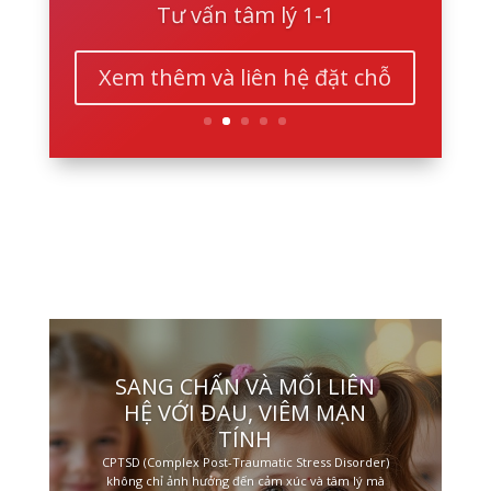
Tư vấn tâm lý 1-1
Xem thêm và liên hệ đặt chỗ
SANG CHẤN VÀ MỐI LIÊN
HỆ VỚI ĐAU, VIÊM MẠN
TÍNH
CPTSD (Complex Post-Traumatic Stress Disorder)
không chỉ ảnh hưởng đến cảm xúc và tâm lý mà