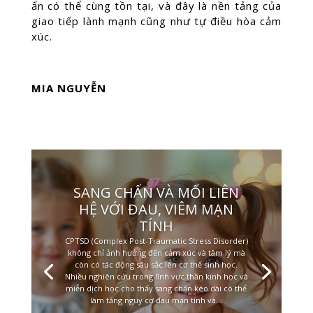
ẩn có thể cùng tồn tại, và đây là nền tảng của
giao tiếp lành mạnh cũng như tự điều hòa cảm
xúc.
MIA NGUYỄN
SANG CHẤN VÀ MỐI LIÊN
HỆ VỚI ĐAU, VIÊM MẠN
TÍNH
CPTSD (Complex Post-Traumatic Stress Disorder)
không chỉ ảnh hưởng đến cảm xúc và tâm lý mà
còn có tác động sâu sắc lên cơ thể sinh học.
Nhiều nghiên cứu trong lĩnh vực thần kinh học và
miễn dịch học cho thấy sang chấn kéo dài có thể
làm tăng nguy cơ đau mạn tính và...