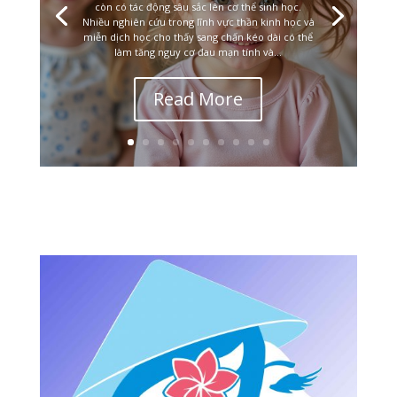
còn có tác động sâu sắc lên cơ thể sinh học.
Nhiều nghiên cứu trong lĩnh vực thần kinh học và
miễn dịch học cho thấy sang chấn kéo dài có thể
làm tăng nguy cơ đau mạn tính và...
Read More