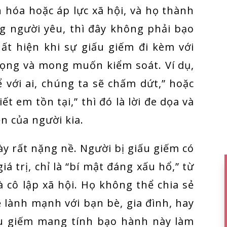
n hóa hoặc áp lực xã hội, và họ thành
ng người yêu, thì đây không phải bạo
ất hiện khi sự giấu giếm đi kèm với
trọng và mong muốn kiểm soát. Ví dụ,
 với ai, chúng ta sẽ chấm dứt,” hoặc
t em tồn tại,” thì đó là lời đe dọa và
n của người kia.
ày rất nặng nề. Người bị giấu giếm có
 trị, chỉ là “bí mật đáng xấu hổ,” từ
 cô lập xã hội. Họ không thể chia sẻ
 lành mạnh với bạn bè, gia đình, hay
iấu giếm mang tính bạo hành này làm