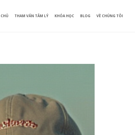
 CHỦ
THAM VẤN TÂM LÝ
KHÓA HỌC
BLOG
VỀ CHÚNG TÔI