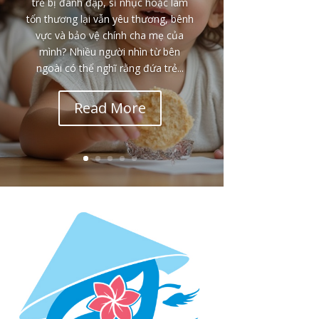
trẻ bị đánh đập, sỉ nhục hoặc làm
tổn thương lại vẫn yêu thương, bênh
vực và bảo vệ chính cha mẹ của
mình? Nhiều người nhìn từ bên
ngoài có thể nghĩ rằng đứa trẻ...
Read More