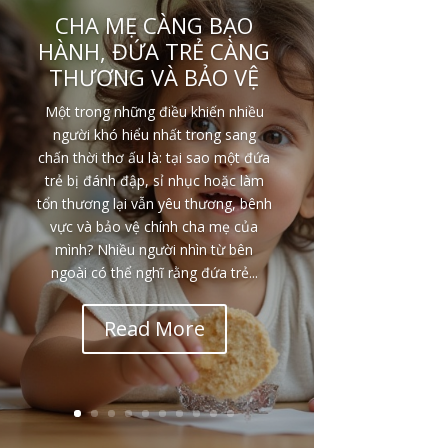
CHA MẸ CÀNG BẠO
HÀNH, ĐỨA TRẺ CÀNG
THƯƠNG VÀ BẢO VỆ
Một trong những điều khiến nhiều
người khó hiểu nhất trong sang
chấn thời thơ ấu là: tại sao một đứa
trẻ bị đánh đập, sỉ nhục hoặc làm
tổn thương lại vẫn yêu thương, bênh
vực và bảo vệ chính cha mẹ của
mình? Nhiều người nhìn từ bên
ngoài có thể nghĩ rằng đứa trẻ...
Read More