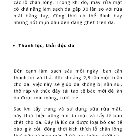
các lỗ chân lông. Trong khi đó, máy rửa mặt
có khả năng làm sạch da gấp 30 lần so với rửa
mặt bằng tay, đồng thời có thể đánh bay
những nốt mụn đầu đen đáng ghét trên da.
Thanh lọc, thải độc da
Bên cạnh làm sạch sâu mỗi ngày, bạn cần
thanh lọc và thải độc khoảng 2,3 lần một tuần
cho da. Việc này sẽ giúp da không bị sần sùi,
thô ráp và thúc đẩy tái tạo tế bào mới để làn
da được mịn màng, tươi trẻ.
Sau khi tẩy trang và sử dụng sữa rửa mặt,
hãy thực hiện xông hơi da mặt và tẩy tế bào
chết cho da. Đây là lúc da được loại bỏ các tế
bào già cỗi, đồng thời kích thích lỗ chân lông
thư giãn và giúp máu được lưu thông dưới da.