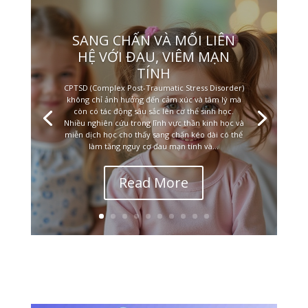
SANG CHẤN VÀ MỐI LIÊN
HỆ VỚI ĐAU, VIÊM MẠN
TÍNH
CPTSD (Complex Post-Traumatic Stress Disorder)
không chỉ ảnh hưởng đến cảm xúc và tâm lý mà
còn có tác động sâu sắc lên cơ thể sinh học.
Nhiều nghiên cứu trong lĩnh vực thần kinh học và
miễn dịch học cho thấy sang chấn kéo dài có thể
làm tăng nguy cơ đau mạn tính và...
Read More