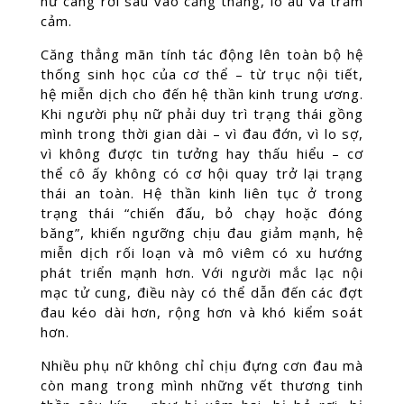
nữ càng rơi sâu vào căng thẳng, lo âu và trầm
cảm.
Căng thẳng mãn tính tác động lên toàn bộ hệ
thống sinh học của cơ thể – từ trục nội tiết,
hệ miễn dịch cho đến hệ thần kinh trung ương.
Khi người phụ nữ phải duy trì trạng thái gồng
mình trong thời gian dài – vì đau đớn, vì lo sợ,
vì không được tin tưởng hay thấu hiểu – cơ
thể cô ấy không có cơ hội quay trở lại trạng
thái an toàn. Hệ thần kinh liên tục ở trong
trạng thái “chiến đấu, bỏ chạy hoặc đóng
băng”, khiến ngưỡng chịu đau giảm mạnh, hệ
miễn dịch rối loạn và mô viêm có xu hướng
phát triển mạnh hơn. Với người mắc lạc nội
mạc tử cung, điều này có thể dẫn đến các đợt
đau kéo dài hơn, rộng hơn và khó kiểm soát
hơn.
Nhiều phụ nữ không chỉ chịu đựng cơn đau mà
còn mang trong mình những vết thương tinh