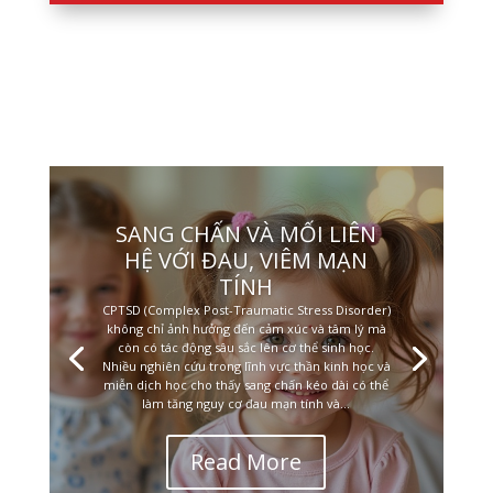
SANG CHẤN VÀ MỐI LIÊN
HỆ VỚI ĐAU, VIÊM MẠN
TÍNH
CPTSD (Complex Post-Traumatic Stress Disorder)
không chỉ ảnh hưởng đến cảm xúc và tâm lý mà
còn có tác động sâu sắc lên cơ thể sinh học.
Nhiều nghiên cứu trong lĩnh vực thần kinh học và
miễn dịch học cho thấy sang chấn kéo dài có thể
làm tăng nguy cơ đau mạn tính và...
Read More