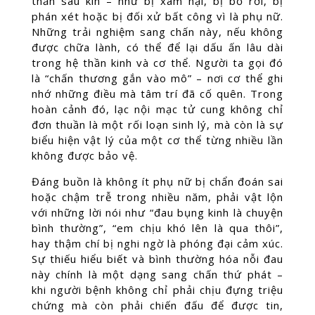
thần sâu kín – như bị xâm hại, bị bỏ rơi, bị
phán xét hoặc bị đối xử bất công vì là phụ nữ.
Những trải nghiệm sang chấn này, nếu không
được chữa lành, có thể để lại dấu ấn lâu dài
trong hệ thần kinh và cơ thể. Người ta gọi đó
là “chấn thương gắn vào mô” – nơi cơ thể ghi
nhớ những điều mà tâm trí đã cố quên. Trong
hoàn cảnh đó, lạc nội mạc tử cung không chỉ
đơn thuần là một rối loạn sinh lý, mà còn là sự
biểu hiện vật lý của một cơ thể từng nhiều lần
không được bảo vệ.
Đáng buồn là không ít phụ nữ bị chẩn đoán sai
hoặc chậm trễ trong nhiều năm, phải vật lộn
với những lời nói như “đau bụng kinh là chuyện
bình thường”, “em chịu khó lên là qua thôi”,
hay thậm chí bị nghi ngờ là phóng đại cảm xúc.
Sự thiếu hiểu biết và bình thường hóa nỗi đau
này chính là một dạng sang chấn thứ phát –
khi người bệnh không chỉ phải chịu đựng triệu
chứng mà còn phải chiến đấu để được tin,