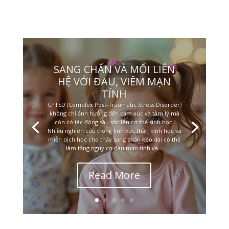
SANG CHẤN VÀ MỐI LIÊN
HỆ VỚI ĐAU, VIÊM MẠN
TÍNH
CPTSD (Complex Post-Traumatic Stress Disorder)
không chỉ ảnh hưởng đến cảm xúc và tâm lý mà
còn có tác động sâu sắc lên cơ thể sinh học.
Nhiều nghiên cứu trong lĩnh vực thần kinh học và
miễn dịch học cho thấy sang chấn kéo dài có thể
làm tăng nguy cơ đau mạn tính và...
Read More