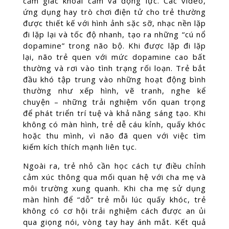
cảm giác khoái cảm và động lực. Các video,
ứng dụng hay trò chơi điện tử cho trẻ thường
được thiết kế với hình ảnh sặc sỡ, nhạc nền lặp
đi lặp lại và tốc độ nhanh, tạo ra những “cú nổ
dopamine” trong não bộ. Khi được lặp đi lặp
lại, não trẻ quen với mức dopamine cao bất
thường và rơi vào tình trạng rối loạn. Trẻ bắt
đầu khó tập trung vào những hoạt động bình
thường như xếp hình, vẽ tranh, nghe kể
chuyện – những trải nghiệm vốn quan trọng
để phát triển trí tuệ và khả năng sáng tạo. Khi
không có màn hình, trẻ dễ cáu kỉnh, quấy khóc
hoặc thu mình, vì não đã quen với việc tìm
kiếm kích thích mạnh liên tục.
Ngoài ra, trẻ nhỏ cần học cách tự điều chỉnh
cảm xúc thông qua mối quan hệ với cha mẹ và
môi trường xung quanh. Khi cha mẹ sử dụng
màn hình để “dỗ” trẻ mỗi lúc quấy khóc, trẻ
không có cơ hội trải nghiệm cách được an ủi
qua giọng nói, vòng tay hay ánh mắt. Kết quả