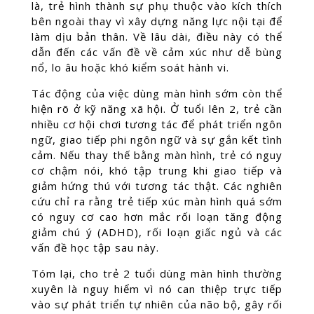
là, trẻ hình thành sự phụ thuộc vào kích thích
bên ngoài thay vì xây dựng năng lực nội tại để
làm dịu bản thân. Về lâu dài, điều này có thể
dẫn đến các vấn đề về cảm xúc như dễ bùng
nổ, lo âu hoặc khó kiểm soát hành vi.
Tác động của việc dùng màn hình sớm còn thể
hiện rõ ở kỹ năng xã hội. Ở tuổi lên 2, trẻ cần
nhiều cơ hội chơi tương tác để phát triển ngôn
ngữ, giao tiếp phi ngôn ngữ và sự gắn kết tình
cảm. Nếu thay thế bằng màn hình, trẻ có nguy
cơ chậm nói, khó tập trung khi giao tiếp và
giảm hứng thú với tương tác thật. Các nghiên
cứu chỉ ra rằng trẻ tiếp xúc màn hình quá sớm
có nguy cơ cao hơn mắc rối loạn tăng động
giảm chú ý (ADHD), rối loạn giấc ngủ và các
vấn đề học tập sau này.
Tóm lại, cho trẻ 2 tuổi dùng màn hình thường
xuyên là nguy hiểm vì nó can thiệp trực tiếp
vào sự phát triển tự nhiên của não bộ, gây rối