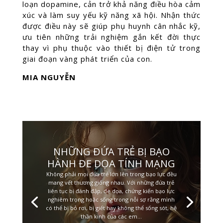
loạn dopamine, cản trở khả năng điều hòa cảm
xúc và làm suy yếu kỹ năng xã hội. Nhận thức
được điều này sẽ giúp phụ huynh cân nhắc kỹ,
ưu tiên những trải nghiệm gắn kết đời thực
thay vì phụ thuộc vào thiết bị điện tử trong
giai đoạn vàng phát triển của con.
MIA NGUYỄN
NHỮNG ĐỨA TRẺ BỊ BẠO
HÀNH ĐE DỌA TÍNH MẠNG
Không phải mọi đứa trẻ lớn lên trong bạo lực đều
mang vết thương giống nhau. Với những đứa trẻ
liên tục bị đánh đập, đe dọa, chứng kiến bạo lực
nghiêm trọng hoặc sống trong nỗi sợ rằng mình
có thể bị bỏ rơi, bị giết hay không thể sống sót, hệ
thần kinh của các em...