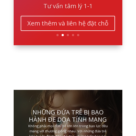
Tư vấn tâm lý 1-1
Xem thêm và liên hệ đặt chỗ
NHỮNG ĐỨA TRẺ BỊ BẠO
HÀNH ĐE DỌA TÍNH MẠNG
Không phải mọi đứa trẻ lớn lên trong bạo lực đều
mang vết thương giống nhau. Với những đứa trẻ