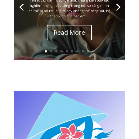
liên tục bị đánh đập, đe dọa, chứng kiến bạo lực
nghiêm trọng hoặc sống trong nỗi sợ rằng mình
có thể bị bỏ rơi, bị giết hay không thể sống sót, hệ
thần kinh của các em...
Read More