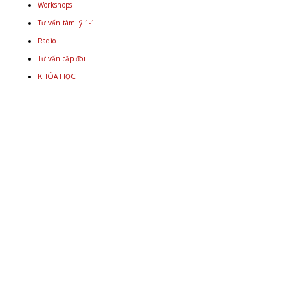
Workshops
Tư vấn tâm lý 1-1
Radio
Tư vấn cặp đôi
KHÓA HỌC
Email
+848 9934 4478