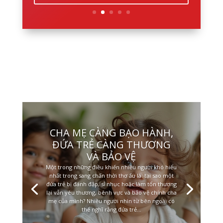
CHA MẸ CÀNG BẠO HÀNH,
ĐỨA TRẺ CÀNG THƯƠNG
VÀ BẢO VỆ
Một trong những điều khiến nhiều người khó hiểu
nhất trong sang chấn thời thơ ấu là: tại sao một
đứa trẻ bị đánh đập, sỉ nhục hoặc làm tổn thương
lại vẫn yêu thương, bênh vực và bảo vệ chính cha
mẹ của mình? Nhiều người nhìn từ bên ngoài có
thể nghĩ rằng đứa trẻ...