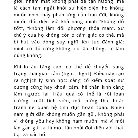
giới, nhắm mắt không phải để tận hưởng, mà
là cách tạm ngắt khỏi sự hiện diện: họ không
muốn nhìn thấy phản ứng của bạn đời, không
muốn đối diện với khả năng mình “không đủ
tốt”, “không làm đối phương thỏa mãn”. Sự
chú ý của họ không còn ở cảm giác cơ thể, mà
bị hút vào dòng suy nghĩ liên tục đánh giá:
mình có đủ cứng không, có lâu không, có làm
đúng không.
Khi lo âu tăng cao, cơ thể dễ chuyển sang
trạng thái giao cảm (fight–flight). Điều này tạo
ra nghịch lý sinh học: càng cố kiểm soát sự
cương cứng hay khoái cảm, hệ thần kinh càng
làm ngược lại. Hậu quả có thể là rối loạn
cương, xuất tinh sớm, mất hứng thú, hoặc
tránh né quan hệ tình dục hoàn toàn. Nhiều
nam giới dần không muốn gần gũi, không phải
vì không yêu hay không ham muốn, mà vì mỗi
lần gần gũi lại là một lần phải đối diện với thất
bại và xấu hổ.