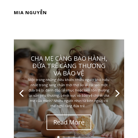
MIA NGUYỄN
CHA MẸ CÀNG BẠO HÀNH,
ĐỨA TRẺ CÀNG THƯƠNG
VÀ BẢO VỆ
Một trong những điều khiến nhiều người khó hiểu
nhất trong sang chấn thời thơ ấu là: tại sao một
đứa trẻ bị đánh đập, sỉ nhục hoặc làm tổn thương
lại vẫn yêu thương, bênh vực và bảo vệ chính cha
mẹ của mình? Nhiều người nhìn từ bên ngoài có
thể nghĩ rằng đứa trẻ...
Read More