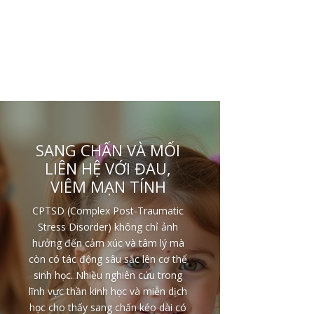
SANG CHẤN VÀ MỐI
LIÊN HỆ VỚI ĐAU,
VIÊM MẠN TÍNH
CPTSD (Complex Post-Traumatic
Stress Disorder) không chỉ ảnh
hưởng đến cảm xúc và tâm lý mà
còn có tác động sâu sắc lên cơ thể
sinh học. Nhiều nghiên cứu trong
lĩnh vực thần kinh học và miễn dịch
học cho thấy sang chấn kéo dài có