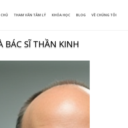
 CHỦ
THAM VẤN TÂM LÝ
KHÓA HỌC
BLOG
VỀ CHÚNG TÔI
À BÁC SĨ THẦN KINH