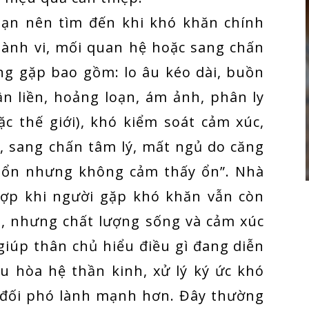
 bạn nên tìm đến khi khó khăn chính
hành vi, mối quan hệ hoặc sang chấn
ng gặp bao gồm: lo âu kéo dài, buồn
n liền, hoảng loạn, ám ảnh, phân ly
ặc thế giới), khó kiểm soát cảm xúc,
, sang chấn tâm lý, mất ngủ do căng
là ổn nhưng không cảm thấy ổn”. Nhà
 hợp khi người gặp khó khăn vẫn còn
i, nhưng chất lượng sống và cảm xúc
 giúp thân chủ hiểu điều gì đang diễn
ều hòa hệ thần kinh, xử lý ký ức khó
 đối phó lành mạnh hơn. Đây thường