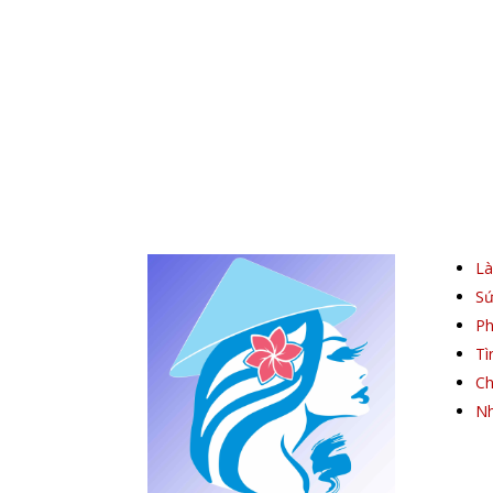
L
Sứ
Ph
Tì
Ch
Nh