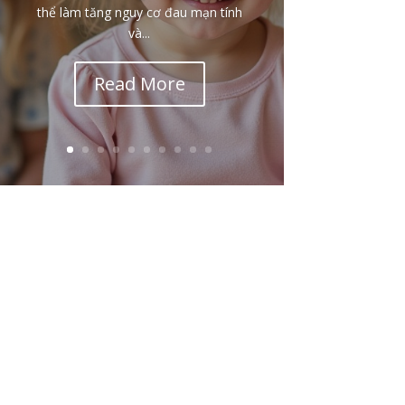
thể làm tăng nguy cơ đau mạn tính
và...
Read More
Email
+848 9934 4478