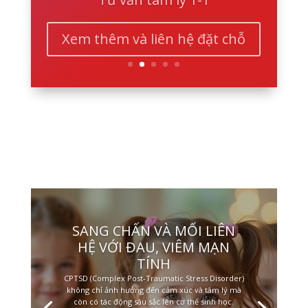
Xem thêm và liên hệ đặt chỗ
SANG CHẤN VÀ MỐI LIÊN
HỆ VỚI ĐAU, VIÊM MẠN
TÍNH
CPTSD (Complex Post-Traumatic Stress Disorder)
không chỉ ảnh hưởng đến cảm xúc và tâm lý mà
còn có tác động sâu sắc lên cơ thể sinh học.