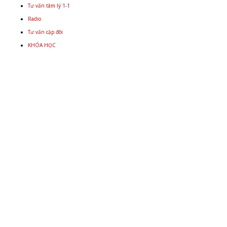
Tư vấn tâm lý 1-1
Radio
Tư vấn cặp đôi
KHÓA HỌC
Email
+848 9934 4478