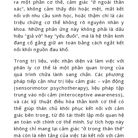
ra một phần cơ thể, cảm giác “ở ngoài thân
xác”, không cảm thấy đói hoặc mệt, mất kết
nối với nhu cầu sinh học, hoặc thậm chí là các
triệu chứng cơ thể không rõ nguyên nhân y
khoa. Những phản ứng này không phải là dấu
hiệu “giả vờ” hay “yếu đuối”, mà là hệ thần kinh
đang cố gắng giữ an toàn bằng cách ngắt kết
nối khỏi nguồn đau khổ.
Trong trị liệu, việc nhận diện và làm việc với
phân ly cơ thể là một phần quan trọng của
quá trình chữa lành sang chấn. Các phương
pháp tiếp cận như trị liệu cảm giác – vận động
(sensorimotor psychotherapy), liệu pháp tập
trung vào nội cảm (interoceptive awareness),
và các kỹ thuật điều hòa thần kinh cơ thể có
thể giúp thân chủ khôi phục kết nối với cảm
giác bên trong, từ đó tái thiết lập mối quan hệ
an toàn với chính cơ thể mình. Sự tích hợp này
không chỉ mang lại cảm giác “ở trong thân thể”
mà còn là nền tảng của việc tái kết nối với cảm