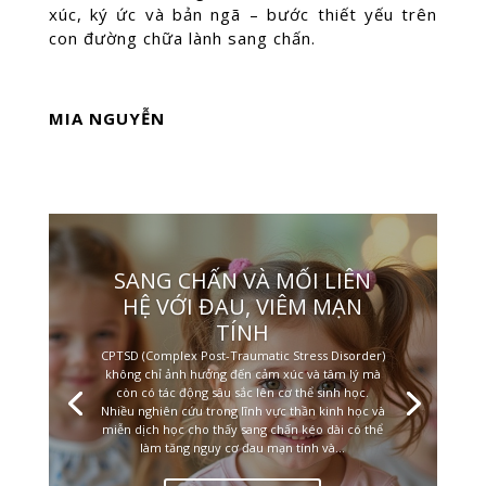
xúc, ký ức và bản ngã – bước thiết yếu trên
con đường chữa lành sang chấn.
MIA NGUYỄN
SANG CHẤN VÀ MỐI LIÊN
HỆ VỚI ĐAU, VIÊM MẠN
TÍNH
CPTSD (Complex Post-Traumatic Stress Disorder)
không chỉ ảnh hưởng đến cảm xúc và tâm lý mà
còn có tác động sâu sắc lên cơ thể sinh học.
Nhiều nghiên cứu trong lĩnh vực thần kinh học và
miễn dịch học cho thấy sang chấn kéo dài có thể
làm tăng nguy cơ đau mạn tính và...