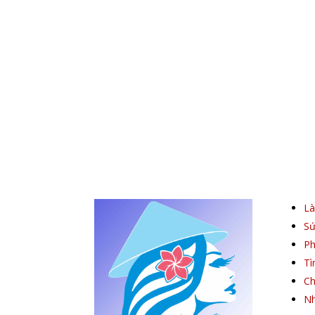
L
Sứ
Ph
Tì
Ch
Nh