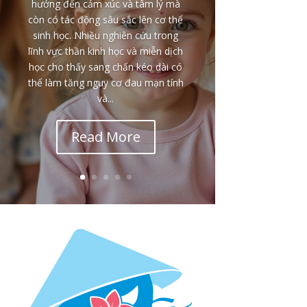
hưởng đến cảm xúc và tâm lý mà
còn có tác động sâu sắc lên cơ thể
sinh học. Nhiều nghiên cứu trong
lĩnh vực thần kinh học và miễn dịch
học cho thấy sang chấn kéo dài có
thể làm tăng nguy cơ đau mạn tính
và...
Read More