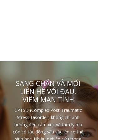
SANG CHẤN VÀ MỐI
LIÊN HỆ VỚI ĐAU,
VIÊM MẠN TÍNH
CPTSD (Complex Post-Traumatic
Stress Disorder) không chỉ ảnh
hưởng đến cảm xúc và tâm lý mà
còn có tác động sâu sắc lên cơ thể
sinh học. Nhiều nghiên cứu trong