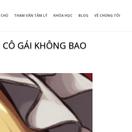
 CHỦ
THAM VẤN TÂM LÝ
KHÓA HỌC
BLOG
VỀ CHÚNG TÔI
 CÔ GÁI KHÔNG BAO