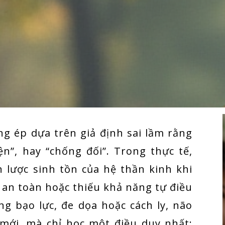
ng ép dựa trên giả định sai lầm rằng
iện”, hay “chống đối”. Trong thực tế,
n lược sinh tồn của hệ thần kinh khi
u an toàn hoặc thiếu khả năng tự điều
ng bạo lực, đe dọa hoặc cách ly, não
mới, mà chỉ học một điều duy nhất: