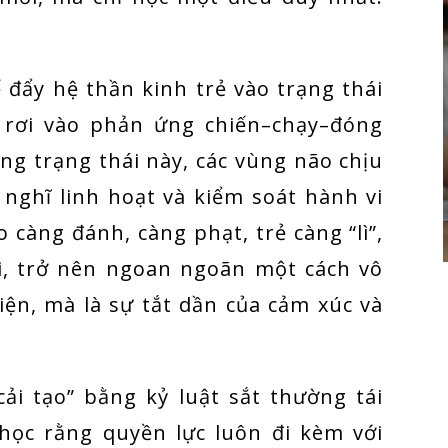
 đẩy hệ thần kinh trẻ vào trạng thái
ể rơi vào phản ứng chiến–chạy–đóng
ong trạng thái này, các vùng não chịu
 nghĩ linh hoạt và kiểm soát hành vi
ao càng đánh, càng phạt, trẻ càng “lì”,
i, trở nên ngoan ngoãn một cách vô
iện, mà là sự tắt dần của cảm xúc và
ải tạo” bằng kỷ luật sắt thường tái
học rằng quyền lực luôn đi kèm với