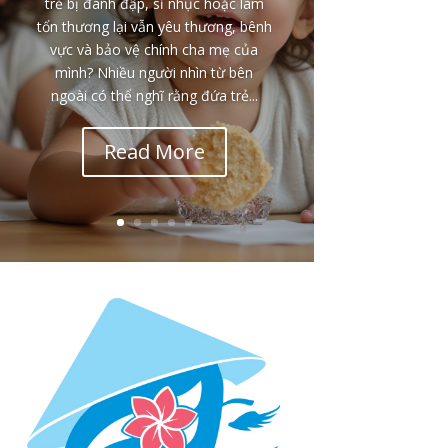
trẻ bị đánh đập, sỉ nhục hoặc làm
tổn thương lại vẫn yêu thương, bênh
vực và bảo vệ chính cha mẹ của
mình? Nhiều người nhìn từ bên
ngoài có thể nghĩ rằng đứa trẻ...
Read More