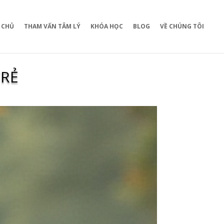
 CHỦ
THAM VẤN TÂM LÝ
KHÓA HỌC
BLOG
VỀ CHÚNG TÔI
TRẺ