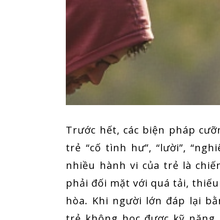
Trước hết, các biện pháp cưỡ
trẻ “cố tình hư”, “lười”, “ngh
nhiều hành vi của trẻ là chiế
phải đối mặt với quá tải, thiế
hòa. Khi người lớn đáp lại bằ
trẻ không học được kỹ năng 