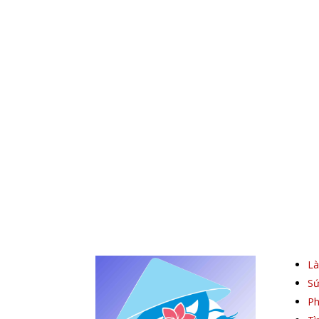
L
Sứ
Ph