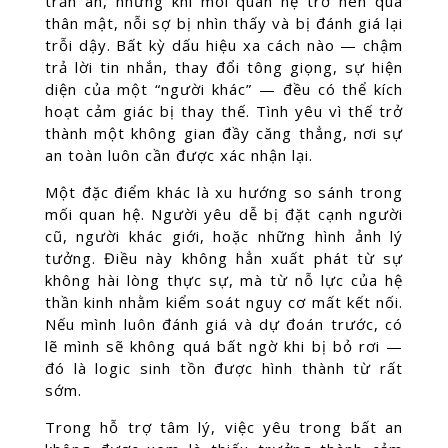
trấn an, nhưng khi mối quan hệ trở nên quá
thân mật, nỗi sợ bị nhìn thấy và bị đánh giá lại
trỗi dậy. Bất kỳ dấu hiệu xa cách nào — chậm
trả lời tin nhắn, thay đổi tông giọng, sự hiện
diện của một “người khác” — đều có thể kích
hoạt cảm giác bị thay thế. Tình yêu vì thế trở
thành một không gian đầy căng thẳng, nơi sự
an toàn luôn cần được xác nhận lại.
Một đặc điểm khác là xu hướng so sánh trong
mối quan hệ. Người yêu dễ bị đặt cạnh người
cũ, người khác giới, hoặc những hình ảnh lý
tưởng. Điều này không hẳn xuất phát từ sự
không hài lòng thực sự, mà từ nỗ lực của hệ
thần kinh nhằm kiểm soát nguy cơ mất kết nối.
Nếu mình luôn đánh giá và dự đoán trước, có
lẽ mình sẽ không quá bất ngờ khi bị bỏ rơi —
đó là logic sinh tồn được hình thành từ rất
sớm.
Trong hỗ trợ tâm lý, việc yêu trong bất an