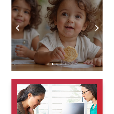
CHA MẸ CÀNG BẠO HÀNH,
ĐỨA TRẺ CÀNG THƯƠNG
VÀ BẢO VỆ
Một trong những điều khiến nhiều người khó hiểu
nhất trong sang chấn thời thơ ấu là: tại sao một
đứa trẻ bị đánh đập, sỉ nhục hoặc làm tổn thương
lại vẫn yêu thương, bênh vực và bảo vệ chính cha
mẹ của mình? Nhiều người nhìn từ bên ngoài có
thể nghĩ rằng đứa trẻ...
Read More