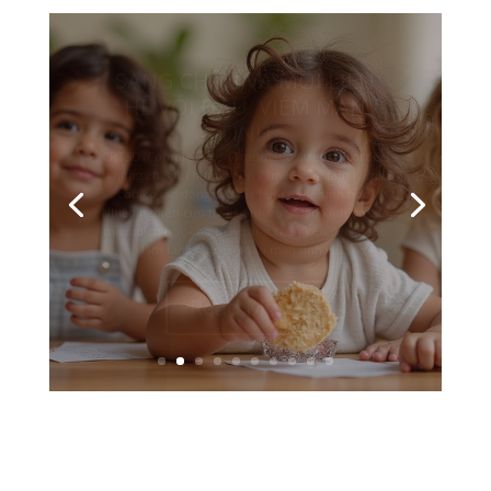
CHA MẸ CÀNG BẠO HÀNH,
ĐỨA TRẺ CÀNG THƯƠNG
VÀ BẢO VỆ
Một trong những điều khiến nhiều người khó hiểu
nhất trong sang chấn thời thơ ấu là: tại sao một
đứa trẻ bị đánh đập, sỉ nhục hoặc làm tổn thương
lại vẫn yêu thương, bênh vực và bảo vệ chính cha
mẹ của mình? Nhiều người nhìn từ bên ngoài có
thể nghĩ rằng đứa trẻ...
Read More