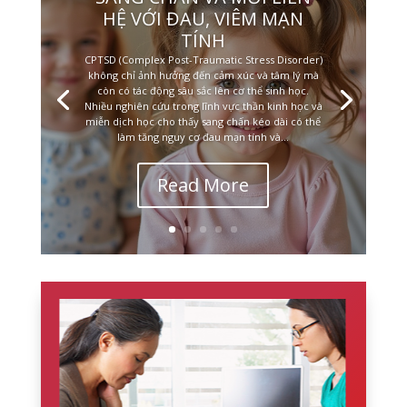
HỆ VỚI ĐAU, VIÊM MẠN
TÍNH
CPTSD (Complex Post-Traumatic Stress Disorder)
không chỉ ảnh hưởng đến cảm xúc và tâm lý mà
còn có tác động sâu sắc lên cơ thể sinh học.
Nhiều nghiên cứu trong lĩnh vực thần kinh học và
miễn dịch học cho thấy sang chấn kéo dài có thể
làm tăng nguy cơ đau mạn tính và...
Read More