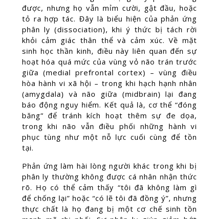
được, nhưng họ vẫn mỉm cười, gật đầu, hoặc
tỏ ra hợp tác. Đây là biểu hiện của phản ứng
phân ly (dissociation), khi ý thức bị tách rời
khỏi cảm giác thân thể và cảm xúc. Về mặt
sinh học thần kinh, điều này liên quan đến sự
hoạt hóa quá mức của vùng vỏ não trán trước
giữa (medial prefrontal cortex) – vùng điều
hòa hành vi xã hội – trong khi hạch hạnh nhân
(amygdala) và não giữa (midbrain) lại đang
báo động nguy hiểm. Kết quả là, cơ thể “đóng
băng” để tránh kích hoạt thêm sự đe dọa,
trong khi não vẫn điều phối những hành vi
phục tùng như một nỗ lực cuối cùng để tồn
tại.
Phản ứng làm hài lòng người khác trong khi bị
phân ly thường không được cá nhân nhận thức
rõ. Họ có thể cảm thấy “tôi đã không làm gì
để chống lại” hoặc “có lẽ tôi đã đồng ý”, nhưng
thực chất là họ đang bị một cơ chế sinh tồn