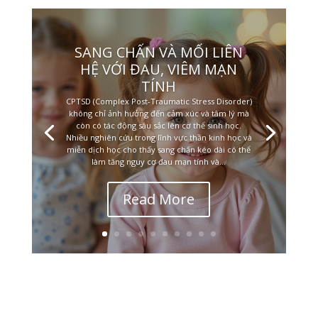
SANG CHẤN VÀ MỐI LIÊN
HỆ VỚI ĐAU, VIÊM MẠN
TÍNH
CPTSD (Complex Post-Traumatic Stress Disorder)
không chỉ ảnh hưởng đến cảm xúc và tâm lý mà
còn có tác động sâu sắc lên cơ thể sinh học.
Nhiều nghiên cứu trong lĩnh vực thần kinh học và
miễn dịch học cho thấy sang chấn kéo dài có thể
làm tăng nguy cơ đau mạn tính và...
Read More