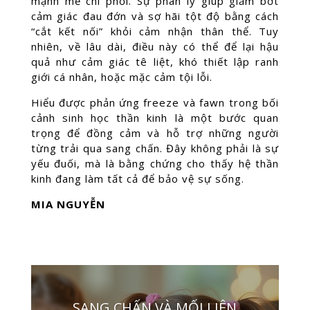
mạnh mẽ chi phối. Sự phân ly giúp giảm bớt
cảm giác đau đớn và sợ hãi tột độ bằng cách
“cắt kết nối” khỏi cảm nhận thân thể. Tuy
nhiên, về lâu dài, điều này có thể để lại hậu
quả như cảm giác tê liệt, khó thiết lập ranh
giới cá nhân, hoặc mặc cảm tội lỗi.
Hiểu được phản ứng freeze và fawn trong bối
cảnh sinh học thần kinh là một bước quan
trọng để đồng cảm và hỗ trợ những người
từng trải qua sang chấn. Đây không phải là sự
yếu đuối, mà là bằng chứng cho thấy hệ thần
kinh đang làm tất cả để bảo vệ sự sống.
MIA NGUYỄN
SANG CHẤN VÀ MỐI LIÊN