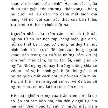
khác vì nỗi buồn của mình”. Họ học cách giấu
đi sự tức giận, tổn thương, thất vọng – bằng
nụ cười. Và lâu dần, họ đánh mất luôn khả
năng kết nối với cảm xúc thật của bản thân.
Nụ cười trở thành chiếc mặt nạ.
Nguyên nhân của trầm cảm cười có thể bắt
nguồn từ áp lực học tập, công việc, gia đình,
nỗi sợ thất bại, hoặc từ việc phải duy trì một
hình ảnh “tích cực” để làm vừa lòng người
khác. Bên trong nụ cười là những cảm xúc bị
kìm nén: mặc cảm, tự ti, tội lỗi, cảm giác vô
nghĩa. Những người này thường không chia sẻ
với ai – vì sợ bị đánh giá, hoặc đơn giản là vì
họ đã quên mất cách nói về nỗi đau của mình.
Họ chỉ thể hiện ra ngoài sự vui vẻ để bảo vệ
người khác, nhưng lại bỏ rơi chính mình.
Hệ quả nghiêm trọng của trầm cảm cười là sự
cô lập nội tâm kéo dài, dẫn đến ý nghĩ tự làm
hại bản thân hoặc tự sát. Vì người mắc trầm