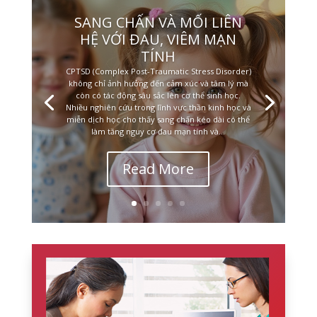
SANG CHẤN VÀ MỐI LIÊN
HỆ VỚI ĐAU, VIÊM MẠN
TÍNH
CPTSD (Complex Post-Traumatic Stress Disorder)
không chỉ ảnh hưởng đến cảm xúc và tâm lý mà
còn có tác động sâu sắc lên cơ thể sinh học.
Nhiều nghiên cứu trong lĩnh vực thần kinh học và
miễn dịch học cho thấy sang chấn kéo dài có thể
làm tăng nguy cơ đau mạn tính và...
Read More