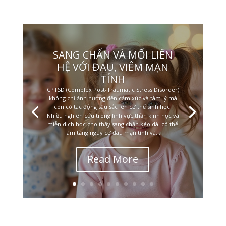
SANG CHẤN VÀ MỐI LIÊN
HỆ VỚI ĐAU, VIÊM MẠN
TÍNH
CPTSD (Complex Post-Traumatic Stress Disorder)
không chỉ ảnh hưởng đến cảm xúc và tâm lý mà
còn có tác động sâu sắc lên cơ thể sinh học.
Nhiều nghiên cứu trong lĩnh vực thần kinh học và
miễn dịch học cho thấy sang chấn kéo dài có thể
làm tăng nguy cơ đau mạn tính và...
Read More