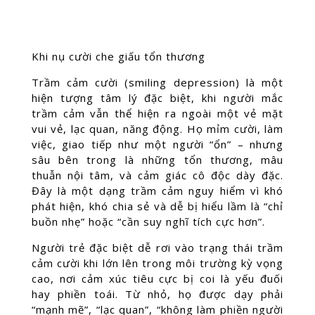
Khi nụ cười che giấu tổn thương
Trầm cảm cười (smiling depression) là một
hiện tượng tâm lý đặc biệt, khi người mắc
trầm cảm vẫn thể hiện ra ngoài một vẻ mặt
vui vẻ, lạc quan, năng động. Họ mỉm cười, làm
việc, giao tiếp như một người “ổn” – nhưng
sâu bên trong là những tổn thương, mâu
thuẫn nội tâm, và cảm giác cô độc dày đặc.
Đây là một dạng trầm cảm nguy hiểm vì khó
phát hiện, khó chia sẻ và dễ bị hiểu lầm là “chỉ
buồn nhẹ” hoặc “cần suy nghĩ tích cực hơn”.
Người trẻ đặc biệt dễ rơi vào trạng thái trầm
cảm cười khi lớn lên trong môi trường kỳ vọng
cao, nơi cảm xúc tiêu cực bị coi là yếu đuối
hay phiền toái. Từ nhỏ, họ được dạy phải
“mạnh mẽ”, “lạc quan”, “không làm phiền người