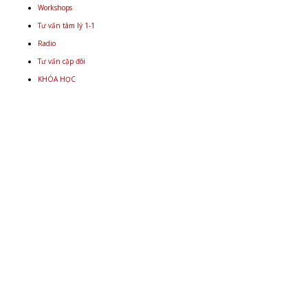
Workshops
Tư vấn tâm lý 1-1
Radio
Tư vấn cặp đôi
KHÓA HỌC
Email
+848 9934 4478