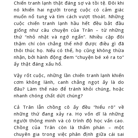
Chiến tranh lạnh thật đáng sợ và tồi tệ. Đôi khi
nó khiến hai người trong cuộc có cảm giác
muốn nổ tung và tìm cách vượt thoát. Những
cuộc chiến tranh lạnh hầu hết đều bắt đầu
giống như câu chuyện của Trân – từ những
thứ “nhỏ nhặt và ngớ ngẩn”. Nhiều cặp đôi
thậm chí còn chẳng thể nhớ được điều gì đã
thôi thúc họ. Nếu có thể, họ cũng không thừa
nhận, bởi hành động đem “chuyện bé xé ra to”
ấy thật đáng xấu hổ.
Vậy rốt cuộc, những lần chiến tranh lạnh khiến
cơm không lành, canh chẳng ngọt ấy là do
đâu? Làm thế nào để tránh khỏi chúng, hoặc
nhanh chóng chất dứt chúng?
Cả Trân lẫn chồng cô ấy đều “hiểu rõ” về
những thứ đang xảy ra. Họ vốn dĩ là những
người thông minh và có trình độ học vấn cao.
Chồng của Trân còn là thẩm phán – một
chuyên gia trong việc phân định giữa cái sai