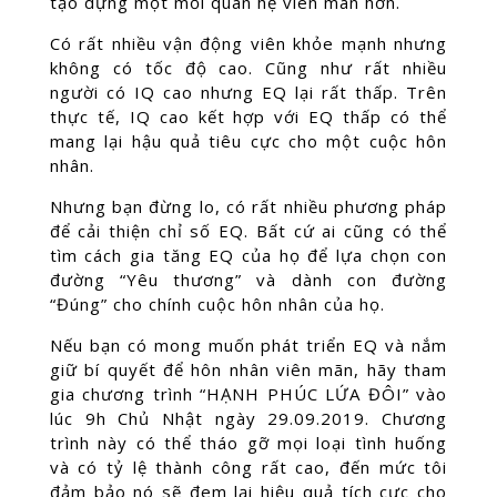
tạo dựng một mối quan hệ viên mãn hơn.
Có rất nhiều vận động viên khỏe mạnh nhưng
không có tốc độ cao. Cũng như rất nhiều
người có IQ cao nhưng EQ lại rất thấp. Trên
thực tế, IQ cao kết hợp với EQ thấp có thể
mang lại hậu quả tiêu cực cho một cuộc hôn
nhân.
Nhưng bạn đừng lo, có rất nhiều phương pháp
để cải thiện chỉ số EQ. Bất cứ ai cũng có thể
tìm cách gia tăng EQ của họ để lựa chọn con
đường “Yêu thương” và dành con đường
“Đúng” cho chính cuộc hôn nhân của họ.
Nếu bạn có mong muốn phát triển EQ và nắm
giữ bí quyết để hôn nhân viên mãn, hãy tham
gia chương trình “HẠNH PHÚC LỨA ĐÔI” vào
lúc 9h Chủ Nhật ngày 29.09.2019. Chương
trình này có thể tháo gỡ mọi loại tình huống
và có tỷ lệ thành công rất cao, đến mức tôi
đảm bảo nó sẽ đem lại hiệu quả tích cực cho