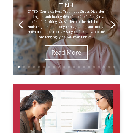
TÍNH
CPTSD (Complex Post-Traumatic Stress Disorder)
không chỉ ảnh hưởng đến cảm xúc và tâm lý mà
còn có tác động sâu sắc lên cơ thể sinh học.
Nhiều nghiên cứu trong lĩnh vực thần kinh học và
miễn dịch học cho thấy sang chấn kéo dài có thể
làm tăng nguy cơ đau mạn tính và...
Read More