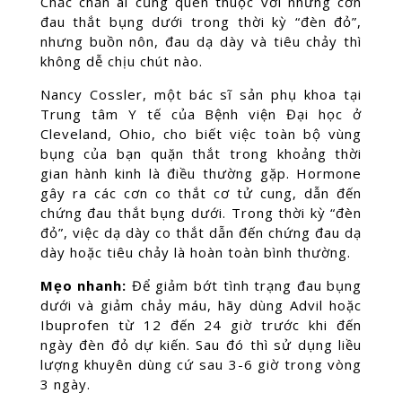
Chắc chắn ai cũng quen thuộc với những cơn
đau thắt bụng dưới trong thời kỳ “đèn đỏ”,
nhưng buồn nôn, đau dạ dày và tiêu chảy thì
không dễ chịu chút nào.
Nancy Cossler, một bác sĩ sản phụ khoa tại
Trung tâm Y tế của Bệnh viện Đại học ở
Cleveland, Ohio, cho biết việc toàn bộ vùng
bụng của bạn quặn thắt trong khoảng thời
gian hành kinh là điều thường gặp. Hormone
gây ra các cơn co thắt cơ tử cung, dẫn đến
chứng đau thắt bụng dưới. Trong thời kỳ “đèn
đỏ”, việc dạ dày co thắt dẫn đến chứng đau dạ
dày hoặc tiêu chảy là hoàn toàn bình thường.
Mẹo nhanh:
Để giảm bớt tình trạng đau bụng
dưới và giảm chảy máu, hãy dùng Advil hoặc
Ibuprofen từ 12 đến 24 giờ trước khi đến
ngày đèn đỏ dự kiến. Sau đó thì sử dụng liều
lượng khuyên dùng cứ sau 3-6 giờ trong vòng
3 ngày.