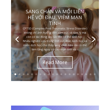
SANG CHẤN VÀ MỐI LIÊN
HỆ VỚI ĐAU, VIÊM MẠN
TÍNH
CPTSD (Complex Post-Traumatic Stress Disorder)
không chỉ ảnh hưởng đến cảm xúc và tâm lý mà
còn có tác động sâu sắc lên cơ thể sinh học.
Nhiều nghiên cứu trong lĩnh vực thần kinh học và
miễn dịch học cho thấy sang chấn kéo dài có thể
làm tăng nguy cơ đau mạn tính và...
Read More