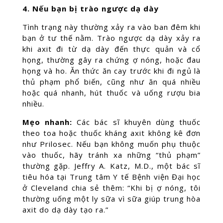
4. Nếu bạn bị trào ngược dạ dày
Tình trạng này thường xảy ra vào ban đêm khi
bạn ở tư thế nằm. Trào ngược dạ dày xảy ra
khi axit đi từ dạ dày đến thực quản và cổ
họng, thường gây ra chứng ợ nóng, hoặc đau
họng và ho. Ăn thức ăn cay trước khi đi ngủ là
thủ phạm phổ biến, cũng như ăn quá nhiều
hoặc quá nhanh, hút thuốc và uống rượu bia
nhiều.
Mẹo nhanh:
Các bác sĩ khuyên dùng thuốc
theo toa hoặc thuốc kháng axit không kê đơn
như Prilosec. Nếu bạn không muốn phụ thuộc
vào thuốc, hãy tránh xa những “thủ phạm”
thường gặp. Jeffry A. Katz, M.D., một bác sĩ
tiêu hóa tại Trung tâm Y tế Bệnh viện Đại học
ở Cleveland chia sẻ thêm: “Khi bị ợ nóng, tôi
thường uống một ly sữa vì sữa giúp trung hòa
axit do dạ dày tạo ra.”