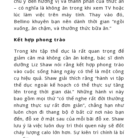
chú ý đến hương vị và thành phần của thức ăn
– có nghĩa là không ăn trong khi xem TV hoặc
lúc làm việc trên máy tính. Thay vào đó,
Bellino khuyên bạn nên dành thời gian “ngồi
xuống, ăn chậm, và thưởng thức bữa ăn.”
Kết hợp phong trào
Trong khi tập thể dục là rất quan trọng để
giảm cân mà không cần ăn kiêng, bác sĩ dinh
dưỡng Liz Shaw nói rằng kết hợp phong trào
vào cuộc sống hàng ngày có thể là một công
cụ hiệu quả. Shaw giải thích rằng “hành vi tập
thể dục ngoài kế hoạch có thể thực sự tăng
lên trong thời gian dài.” Những hành vi này
bao gồm mọi thứ “có thể nghe rất đời thường
nhưng thực sự rất đơn giản”, chẳng hạn như
luôn chọn đi thang bộ ở bất cứ nơi nào bạn
đến, đỗ xe ở mặt sau của mỗi bãi đỗ xe. Shaw
lưu ý là việc luôn duy trì thói quen này sẽ đốt
cháy lượng calo lớn hơn. Sự kiên trì chính là bí