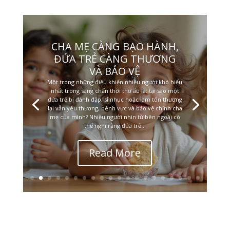
CHA MẸ CÀNG BẠO HÀNH,
ĐỨA TRẺ CÀNG THƯƠNG
VÀ BẢO VỆ
Một trong những điều khiến nhiều người khó hiểu
nhất trong sang chấn thời thơ ấu là: tại sao một
đứa trẻ bị đánh đập, sỉ nhục hoặc làm tổn thương
lại vẫn yêu thương, bênh vực và bảo vệ chính cha
mẹ của mình? Nhiều người nhìn từ bên ngoài có
thể nghĩ rằng đứa trẻ...
Read More