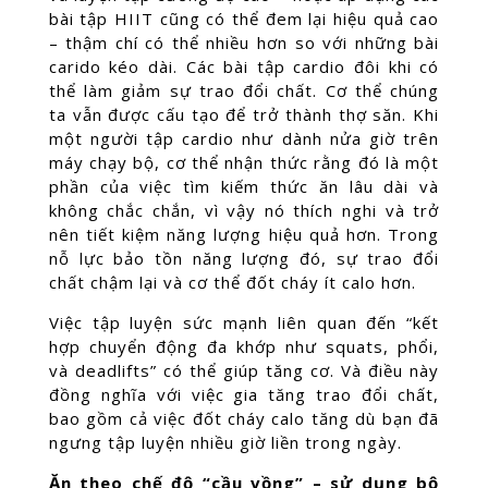
bài tập HIIT cũng có thể đem lại hiệu quả cao
– thậm chí có thể nhiều hơn so với những bài
carido kéo dài. Các bài tập cardio đôi khi có
thể làm giảm sự trao đổi chất. Cơ thể chúng
ta vẫn được cấu tạo để trở thành thợ săn. Khi
một người tập cardio như dành nửa giờ trên
máy chạy bộ, cơ thể nhận thức rằng đó là một
phần của việc tìm kiếm thức ăn lâu dài và
không chắc chắn, vì vậy nó thích nghi và trở
nên tiết kiệm năng lượng hiệu quả hơn. Trong
nỗ lực bảo tồn năng lượng đó, sự trao đổi
chất chậm lại và cơ thể đốt cháy ít calo hơn.
Việc tập luyện sức mạnh liên quan đến “kết
hợp chuyển động đa khớp như squats, phổi,
và deadlifts” có thể giúp tăng cơ. Và điều này
đồng nghĩa với việc gia tăng trao đổi chất,
bao gồm cả việc đốt cháy calo tăng dù bạn đã
ngưng tập luyện nhiều giờ liền trong ngày.
Ăn theo chế độ “cầu vồng” – sử dụng bộ