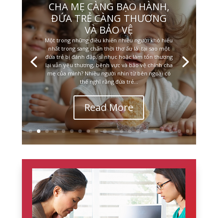
CHA MẸ CÀNG BẠO HÀNH,
ĐỨA TRẺ CÀNG THƯƠNG
VÀ BẢO VỆ
Một trong những điều khiến nhiều người khó hiểu
nhất trong sang chấn thời thơ ấu là: tại sao một
đứa trẻ bị đánh đập, sỉ nhục hoặc làm tổn thương
lại vẫn yêu thương, bênh vực và bảo vệ chính cha
mẹ của mình? Nhiều người nhìn từ bên ngoài có
thể nghĩ rằng đứa trẻ...
Read More