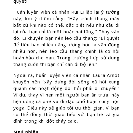
quyết!
Huấn luyện viên cá nhân Rui Li lặp lại ý tưởng
này, lưu ý thêm rằng: “Hãy tránh thang máy
bất cứ khi nào có thể, đặc biệt nếu nhu cầu đi
lại của bạn chỉ là một hoặc hai tầng.” Thay vào
đó, Li khuyên bạn nên leo cầu thang: “Bí quyết
để tiêu hao nhiều năng lượng hơn là vận động
nhiều hơn, nên leo cầu thang chính là cơ hội
hoàn hảo cho bạn. Trong trường hợp sử dụng
thang cuốn thì bạn chỉ cần đi bộ lên.”
Ngoài ra, huấn luyện viên cá nhân Laura Arndt
khuyên nên “xây dựng đời sống xã hội xung
quanh các hoạt động đòi hỏi phải di chuyển.”
Ví dụ, thay vì hẹn một người bạn ăn trưa, hãy
hẹn uống cà phê và đi dạo phố hoặc cùng học
yoga. Điều này sẽ giúp tối ưu thời gian, vì bạn
có thể đồng thời giao tiếp với bạn bè và gia
đình trong khi đốt cháy calo.
Ngủ nhiều