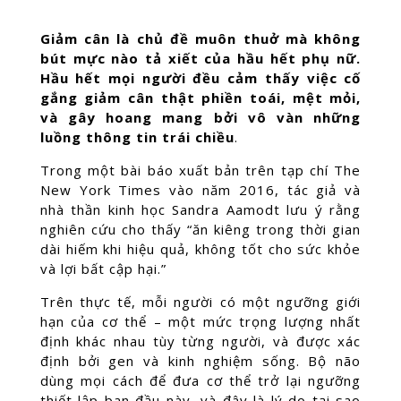
Giảm cân là chủ đề muôn thuở mà không
bút mực nào tả xiết của hầu hết phụ nữ.
Hầu hết mọi người đều cảm thấy việc cố
gắng giảm cân thật phiền toái, mệt mỏi,
và gây hoang mang bởi vô vàn những
luồng thông tin trái chiều
.
Trong một bài báo xuất bản trên tạp chí The
New York Times vào năm 2016, tác giả và
nhà thần kinh học Sandra Aamodt lưu ý rằng
nghiên cứu cho thấy “ăn kiêng trong thời gian
dài hiếm khi hiệu quả, không tốt cho sức khỏe
và lợi bất cập hại.”
Trên thực tế, mỗi người có một ngưỡng giới
hạn của cơ thể – một mức trọng lượng nhất
định khác nhau tùy từng người, và được xác
định bởi gen và kinh nghiệm sống. Bộ não
dùng mọi cách để đưa cơ thể trở lại ngưỡng
thiết lập ban đầu này, và đây là lý do tại sao