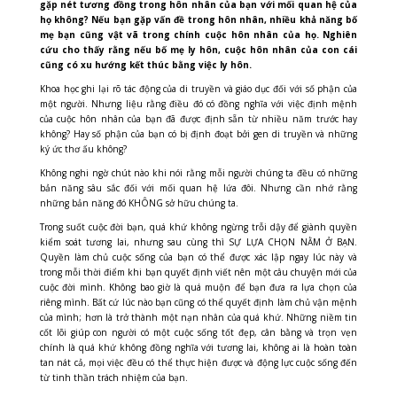
gặp nét tương đồng trong hôn nhân của bạn với mối quan hệ của
họ không? Nếu bạn gặp vấn đề trong hôn nhân, nhiều khả năng bố
mẹ bạn cũng vật vã trong chính cuộc hôn nhân của họ. Nghiên
cứu cho thấy rằng nếu bố mẹ ly hôn, cuộc hôn nhân của con cái
cũng có xu hướng kết thúc bằng việc ly hôn.
Khoa học ghi lại rõ tác động của di truyền và giáo dục đối với số phận của
một người. Nhưng liệu rằng điều đó có đồng nghĩa với việc định mệnh
của cuộc hôn nhân của bạn đã được định sẵn từ nhiều năm trước hay
không? Hay số phận của bạn có bị định đoạt bởi gen di truyền và những
ký ức thơ ấu không?
Không nghi ngờ chút nào khi nói rằng mỗi người chúng ta đều có những
bản năng sâu sắc đối với mối quan hệ lứa đôi. Nhưng cần nhớ rằng
những bản năng đó KHÔNG sở hữu chúng ta.
Trong suốt cuộc đời bạn, quá khứ không ngừng trỗi dậy để giành quyền
kiểm soát tương lai, nhưng sau cùng thì SỰ LỰA CHỌN NẰM Ở BẠN.
Quyền làm chủ cuộc sống của bạn có thể được xác lập ngay lúc này và
trong mỗi thời điểm khi bạn quyết định viết nên một câu chuyện mới của
cuộc đời mình. Không bao giờ là quá muộn để bạn đưa ra lựa chọn của
riêng mình. Bất cứ lúc nào bạn cũng có thể quyết định làm chủ vận mệnh
của mình; hơn là trở thành một nạn nhân của quá khứ. Những niềm tin
cốt lõi giúp con người có một cuộc sống tốt đẹp, cân bằng và trọn vẹn
chính là quá khứ không đồng nghĩa với tương lai, không ai là hoàn toàn
tan nát cả, mọi việc đều có thể thực hiện được và động lực cuộc sống đến
từ tinh thần trách nhiệm của bạn.