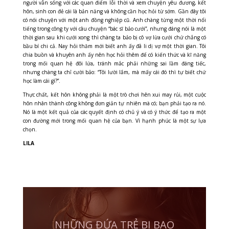
người vẫn sống với các quan điểm lỗi thời và xem chuyện yêu đương, kết
hôn, sinh con đẻ cái là bản năng và không cần học hỏi từ sớm. Gần đây tôi
có nói chuyện với một anh đồng nghiệp cũ. Anh chàng từng một thời nổi
tiếng trong công ty với câu chuyện “bác sĩ bảo cưới”, nhưng đáng nói là một
thời gian sau khi cưới xong thì chàng ta bảo bị cô vợ lừa cưới chứ chẳng có
bầu bí chi cả. Nay hỏi thăm mới biết anh ấy đã li dị vợ một thời gian. Tôi
chia buồn và khuyên anh ấy nên học hỏi thêm để có kiến thức và kĩ năng
trong mối quan hệ đôi lứa, tránh mắc phải những sai lầm đáng tiếc,
nhưng chàng ta chỉ cười bảo: “Tôi lười lắm, mà mấy cái đó thì tự biết chứ
học làm cái gì?”.
Thực chất, kết hôn không phải là một trò chơi hên xui may rủi, một cuộc
hôn nhân thành công không đơn giản tự nhiên mà có; bạn phải tạo ra nó.
Nó là một kết quả của các quyết định có chủ ý và có ý thức để tạo ra một
con đường mới trong mối quan hệ của bạn. Vì hạnh phúc là một sự lựa
chọn.
LILA