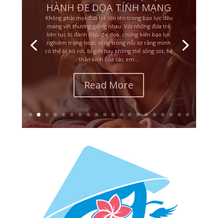
CPTSD – PHÂN BIỆT “ĐÓNG
BĂNG” VÀ “GIẢ CHẾT”
CPTSD (Rối loạn stress sau sang chấn phức hợp)
không chỉ liên quan đến ký ức đau buồn mà còn
ảnh hưởng sâu sắc đến hệ thần kinh tự động của
cơ thể. Một trong những điều thường gây nhầm
lẫn là trạng thái “đóng băng” và trạng thái “giả
chết” hay “sụp đổ”. Dù cả hai đều...
Read More