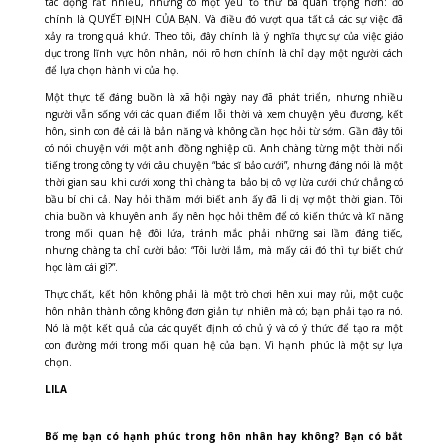
tác động rất nhiều, nhưng có một yếu tố thứ ba quan trọng hơn: đó
chính là QUYẾT ĐỊNH CỦA BẠN. Và điều đó vượt qua tất cả các sự việc đã
xảy ra trong quá khứ. Theo tôi, đây chính là ý nghĩa thực sự của việc giáo
dục trong lĩnh vực hôn nhân, nói rõ hơn chính là chỉ dạy một người cách
để lựa chọn hành vi của họ.
Một thực tế đáng buồn là xã hội ngày nay đã phát triển, nhưng nhiều
người vẫn sống với các quan điểm lỗi thời và xem chuyện yêu đương, kết
hôn, sinh con đẻ cái là bản năng và không cần học hỏi từ sớm. Gần đây tôi
có nói chuyện với một anh đồng nghiệp cũ. Anh chàng từng một thời nổi
tiếng trong công ty với câu chuyện “bác sĩ bảo cưới”, nhưng đáng nói là một
thời gian sau khi cưới xong thì chàng ta bảo bị cô vợ lừa cưới chứ chẳng có
bầu bí chi cả. Nay hỏi thăm mới biết anh ấy đã li dị vợ một thời gian. Tôi
chia buồn và khuyên anh ấy nên học hỏi thêm để có kiến thức và kĩ năng
trong mối quan hệ đôi lứa, tránh mắc phải những sai lầm đáng tiếc,
nhưng chàng ta chỉ cười bảo: “Tôi lười lắm, mà mấy cái đó thì tự biết chứ
học làm cái gì?”.
Thực chất, kết hôn không phải là một trò chơi hên xui may rủi, một cuộc
hôn nhân thành công không đơn giản tự nhiên mà có; bạn phải tạo ra nó.
Nó là một kết quả của các quyết định có chủ ý và có ý thức để tạo ra một
con đường mới trong mối quan hệ của bạn. Vì hạnh phúc là một sự lựa
chọn.
LILA
Bố mẹ bạn có hạnh phúc trong hôn nhân hay không? Bạn có bắt