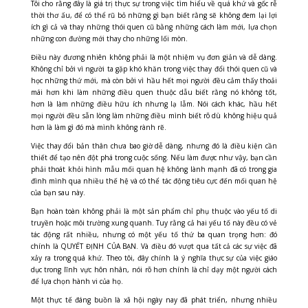
Tôi cho rằng đây là giá trị thực sự trong việc tìm hiểu về quá khứ và gốc rễ
thời thơ ấu, để có thể rũ bỏ những gì bạn biết rằng sẽ không đem lại lợi
ích gì cả và thay những thói quen cũ bằng những cách làm mới, lựa chọn
những con đường mới thay cho những lối mòn.
Điều này đương nhiên không phải là một nhiệm vụ đơn giản và dễ dàng.
Không chỉ bởi vì người ta gặp khó khăn trong việc thay đổi thói quen cũ và
học những thứ mới, mà còn bởi vì hầu hết mọi người đều cảm thấy thoải
mái hơn khi làm những điều quen thuộc dẫu biết rằng nó không tốt,
hơn là làm những điều hữu ích nhưng lạ lẫm. Nói cách khác, hầu hết
mọi người đều sẵn lòng làm những điều mình biết rõ dù không hiệu quả
hơn là làm gì đó mà mình không rành rẽ.
Việc thay đổi bản thân chưa bao giờ dễ dàng, nhưng đó là điều kiện cần
thiết để tạo nên đột phá trong cuộc sống. Nếu làm được như vậy, bạn cần
phải thoát khỏi hình mẫu mối quan hệ không lành mạnh đã có trong gia
đình mình qua nhiều thế hệ và có thể tác động tiêu cực đến mối quan hệ
của bạn sau này.
Bạn hoàn toàn không phải là một sản phẩm chỉ phụ thuộc vào yếu tố di
truyền hoặc môi trường xung quanh. Tuy rằng cả hai yếu tố này đều có vẻ
tác động rất nhiều, nhưng có một yếu tố thứ ba quan trọng hơn: đó
chính là QUYẾT ĐỊNH CỦA BẠN. Và điều đó vượt qua tất cả các sự việc đã
xảy ra trong quá khứ. Theo tôi, đây chính là ý nghĩa thực sự của việc giáo
dục trong lĩnh vực hôn nhân, nói rõ hơn chính là chỉ dạy một người cách
để lựa chọn hành vi của họ.
Một thực tế đáng buồn là xã hội ngày nay đã phát triển, nhưng nhiều