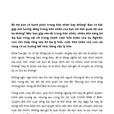
Bố mẹ bạn có hạnh phúc trong hôn nhân hay không? Bạn có bắt
gặp nét tương đồng trong hôn nhân của bạn với mối quan hệ của
họ không? Nếu bạn gặp vấn đề trong hôn nhân, nhiều khả năng bố
mẹ bạn cũng vật vã trong chính cuộc hôn nhân của họ. Nghiên
cứu cho thấy rằng nếu bố mẹ ly hôn, cuộc hôn nhân của con cái
cũng có xu hướng kết thúc bằng việc ly hôn.
Khoa học ghi lại rõ tác động của di truyền và giáo dục đối với số phận của
một người. Nhưng liệu rằng điều đó có đồng nghĩa với việc định mệnh
của cuộc hôn nhân của bạn đã được định sẵn từ nhiều năm trước hay
không? Hay số phận của bạn có bị định đoạt bởi gen di truyền và những
ký ức thơ ấu không?
Không nghi ngờ chút nào khi nói rằng mỗi người chúng ta đều có những
bản năng sâu sắc đối với mối quan hệ lứa đôi. Nhưng cần nhớ rằng
những bản năng đó KHÔNG sở hữu chúng ta.
Trong suốt cuộc đời bạn, quá khứ không ngừng trỗi dậy để giành quyền
kiểm soát tương lai, nhưng sau cùng thì SỰ LỰA CHỌN NẰM Ở BẠN.
Quyền làm chủ cuộc sống của bạn có thể được xác lập ngay lúc này và
trong mỗi thời điểm khi bạn quyết định viết nên một câu chuyện mới của
cuộc đời mình. Không bao giờ là quá muộn để bạn đưa ra lựa chọn của