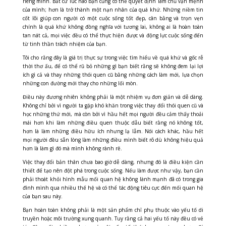
riêng mình. Bất cứ lúc nào bạn cũng có thể quyết định làm chủ vận mệnh
của mình; hơn là trở thành một nạn nhân của quá khứ. Những niềm tin
cốt lõi giúp con người có một cuộc sống tốt đẹp, cân bằng và trọn vẹn
chính là quá khứ không đồng nghĩa với tương lai, không ai là hoàn toàn
tan nát cả, mọi việc đều có thể thực hiện được và động lực cuộc sống đến
từ tinh thần trách nhiệm của bạn.
Tôi cho rằng đây là giá trị thực sự trong việc tìm hiểu về quá khứ và gốc rễ
thời thơ ấu, để có thể rũ bỏ những gì bạn biết rằng sẽ không đem lại lợi
ích gì cả và thay những thói quen cũ bằng những cách làm mới, lựa chọn
những con đường mới thay cho những lối mòn.
Điều này đương nhiên không phải là một nhiệm vụ đơn giản và dễ dàng.
Không chỉ bởi vì người ta gặp khó khăn trong việc thay đổi thói quen cũ và
học những thứ mới, mà còn bởi vì hầu hết mọi người đều cảm thấy thoải
mái hơn khi làm những điều quen thuộc dẫu biết rằng nó không tốt,
hơn là làm những điều hữu ích nhưng lạ lẫm. Nói cách khác, hầu hết
mọi người đều sẵn lòng làm những điều mình biết rõ dù không hiệu quả
hơn là làm gì đó mà mình không rành rẽ.
Việc thay đổi bản thân chưa bao giờ dễ dàng, nhưng đó là điều kiện cần
thiết để tạo nên đột phá trong cuộc sống. Nếu làm được như vậy, bạn cần
phải thoát khỏi hình mẫu mối quan hệ không lành mạnh đã có trong gia
đình mình qua nhiều thế hệ và có thể tác động tiêu cực đến mối quan hệ
của bạn sau này.
Bạn hoàn toàn không phải là một sản phẩm chỉ phụ thuộc vào yếu tố di
truyền hoặc môi trường xung quanh. Tuy rằng cả hai yếu tố này đều có vẻ