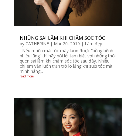
NHỮNG SAI LẦM KHI CHĂM SÓC TÓC
by
CATHERINE
|
Mar 20, 2019
|
Làm đẹp
Nếu muốn mái tóc mây luôn được “bồng bềnh
phiêu lãng” thì hãy nói lời tạm biệt với những thói
quen sai lầm khi chăm sóc tóc sau đây. Nhiều
chị em vẫn luôn trăn trở lo lắng khi suối tóc mà
mình nâng...
read more