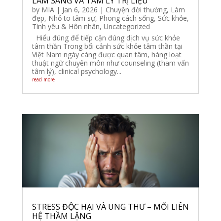
LÂM SÀNG VÀ TÂM LÝ TRỊ LIỆU
by
MIA
|
Jan 6, 2026
|
Chuyện đời thường
,
Làm
đẹp
,
Nhỏ to tâm sự
,
Phong cách sống
,
Sức khỏe
,
Tình yêu & Hôn nhân
,
Uncategorized
Hiểu đúng để tiếp cận đúng dịch vụ sức khỏe
tâm thần Trong bối cảnh sức khỏe tâm thần tại
Việt Nam ngày càng được quan tâm, hàng loạt
thuật ngữ chuyên môn như counseling (tham vấn
tâm lý), clinical psychology...
read more
STRESS ĐỘC HẠI VÀ UNG THƯ – MỐI LIÊN
HỆ THẦM LẶNG