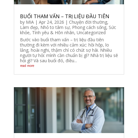
BUỔI THAM VẤN – TRỊ LIỆU ĐẦU TIÊN
by
MIA
|
Apr 24, 2026
|
Chuyện đời thường
,
Làm đẹp
,
Nhỏ to tâm sự
,
Phong cách sống
,
Sức
khỏe
,
Tình yêu & Hôn nhân
,
Uncategorized
Bước vào buổi tham vấn – trị liệu đầu tiên
thường đi kèm với nhiều cảm xúc: hồi hộp, lo
lắng, hoài nghi, thậm chí có chút sợ hãi. Nhiều
người tự hỏi: mình cần chuẩn bị gì? Nhà trị liệu sẽ
hỏi gì? Và sau buổi đó, điều...
read more