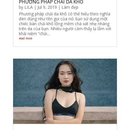
PHƯƠNG PHÁP CHẢI DA KHÔ
by
LILA
|
Jul 9, 2019
|
Làm đẹp
Phương pháp chải da khô có thể hiểu theo nghĩa
đen đúng như tên gọi của nó: bạn sử dụng một
chiếc bàn chải khô lông mềm chà xát nhẹ nhàng
trên da của bạn. Nhiều người cảm thấy lạ lẫm với
khái niệm “chải...
read more