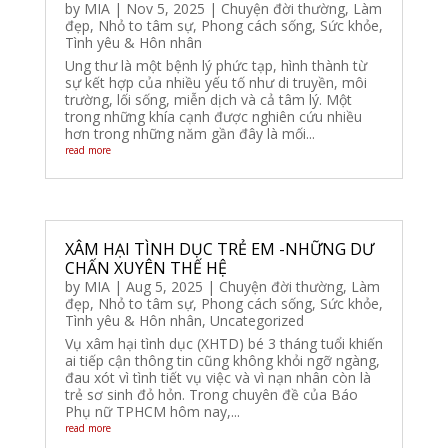
by
MIA
|
Nov 5, 2025
|
Chuyện đời thường
,
Làm
đẹp
,
Nhỏ to tâm sự
,
Phong cách sống
,
Sức khỏe
,
Tình yêu & Hôn nhân
Ung thư là một bệnh lý phức tạp, hình thành từ
sự kết hợp của nhiều yếu tố như di truyền, môi
trường, lối sống, miễn dịch và cả tâm lý. Một
trong những khía cạnh được nghiên cứu nhiều
hơn trong những năm gần đây là mối...
read more
XÂM HẠI TÌNH DỤC TRẺ EM -NHỮNG DƯ
CHẤN XUYÊN THẾ HỆ
by
MIA
|
Aug 5, 2025
|
Chuyện đời thường
,
Làm
đẹp
,
Nhỏ to tâm sự
,
Phong cách sống
,
Sức khỏe
,
Tình yêu & Hôn nhân
,
Uncategorized
Vụ xâm hại tình dục (XHTD) bé 3 tháng tuổi khiến
ai tiếp cận thông tin cũng không khỏi ngỡ ngàng,
đau xót vì tình tiết vụ việc và vì nạn nhân còn là
trẻ sơ sinh đỏ hỏn. Trong chuyên đề của Báo
Phụ nữ TPHCM hôm nay,...
read more