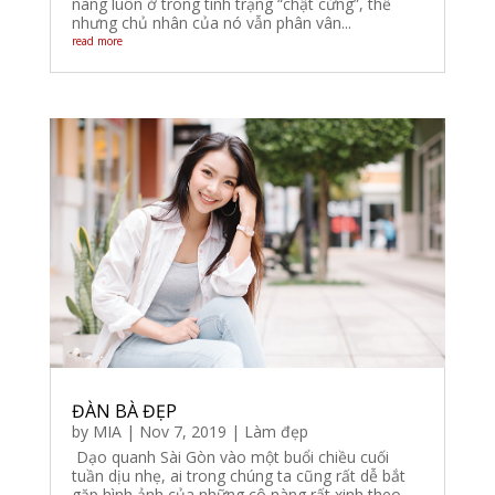
nàng luôn ở trong tình trạng “chật cứng”, thế
nhưng chủ nhân của nó vẫn phân vân...
read more
ĐÀN BÀ ĐẸP
by
MIA
|
Nov 7, 2019
|
Làm đẹp
Dạo quanh Sài Gòn vào một buổi chiều cuối
tuần dịu nhẹ, ai trong chúng ta cũng rất dễ bắt
gặp hình ảnh của những cô nàng rất xinh theo