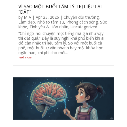
VÌ SAO MỘT BUỔI TÂM LÝ TRỊ LIỆU LẠI
“ĐẮT”
by
MIA
|
Apr 23, 2026
|
Chuyện đời thường
,
Làm đẹp
,
Nhỏ to tâm sự
,
Phong cách sống
,
Sức
khỏe
,
Tình yêu & Hôn nhân
,
Uncategorized
“Chỉ ngồi nói chuyện một tiếng mà giá như vậy
thì đắt quá.” Đây là suy nghĩ khá phổ biến khi ai
đó cân nhắc trị liệu tâm lý. So với một buổi cà
phê, một buổi tư vấn nhanh hay một khóa học
ngắn hạn, chi phí cho mỗi...
read more