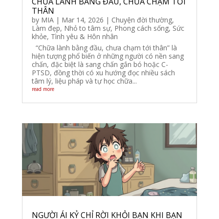
CHỮA LÀNH BẰNG ĐẦU, CHƯA CHẠM TỚI
THÂN
by
MIA
|
Mar 14, 2026
|
Chuyện đời thường
,
Làm đẹp
,
Nhỏ to tâm sự
,
Phong cách sống
,
Sức
khỏe
,
Tình yêu & Hôn nhân
“Chữa lành bằng đầu, chưa chạm tới thân” là
hiện tượng phổ biến ở những người có nền sang
chấn, đặc biệt là sang chấn gắn bó hoặc C-
PTSD, đồng thời có xu hướng đọc nhiều sách
tâm lý, liệu pháp và tự học chữa...
read more
NGƯỜI ÁI KỶ CHỈ RỜI KHỎI BẠN KHI BẠN