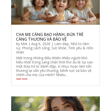
CHA MẸ CÀNG BẠO HÀNH, ĐỨA TRẺ
CÀNG THƯƠNG VÀ BẢO VỆ
by
MIA
|
Aug 6, 2026
|
Làm đẹp
,
Nhỏ to tâm
sự
,
Phong cách sống
,
Sức khỏe
,
Tình yêu & Hôn
nhân
Một trong những điều khiến nhiều người khó
hiểu nhất trong sang chấn thời thơ ấu là: tại sao
một đứa trẻ bị đánh đập, sỉ nhục hoặc làm tổn
thương lại vẫn yêu thương, bênh vực và bảo vệ
chính cha mẹ của mình? Nhiều...
read more