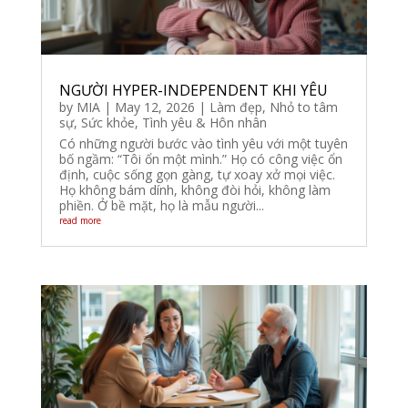
NGƯỜI HYPER-INDEPENDENT KHI YÊU
by
MIA
|
May 12, 2026
|
Làm đẹp
,
Nhỏ to tâm
sự
,
Sức khỏe
,
Tình yêu & Hôn nhân
Có những người bước vào tình yêu với một tuyên
bố ngầm: “Tôi ổn một mình.” Họ có công việc ổn
định, cuộc sống gọn gàng, tự xoay xở mọi việc.
Họ không bám dính, không đòi hỏi, không làm
phiền. Ở bề mặt, họ là mẫu người...
read more