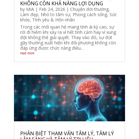
KHÔNG CÒN KHẢ NĂNG LỢI DỤNG
by
MIA
|
Feb 24, 2026
|
Chuyện đời thường
,
Làm đẹp
,
Nhỏ to tâm sự
,
Phong cách sống
,
Sức
khỏe
,
Tình yêu & Hôn nhân
Trong các mối quan hệ mang tính ái kỷ cao, sự
rời đi hiếm khi xảy ra vì hết tình cảm hay vì xung
đột không thể giải quyết. Thay vào đó, sự đứt
gãy thường xuất hiện khi đối phương không còn
đáp ứng được chức năng điều...
read more
PHÂN BIỆT THAM VẤN TÂM LÝ, TÂM LÝ