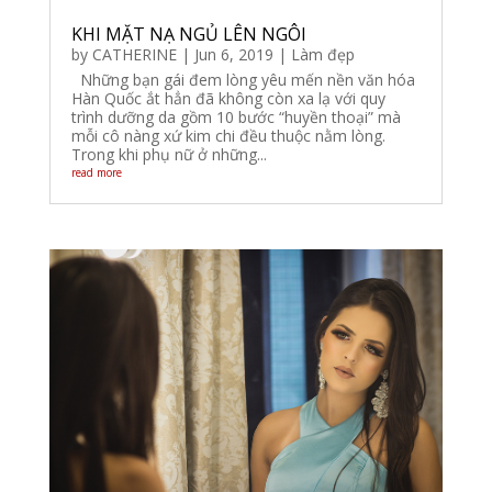
KHI MẶT NẠ NGỦ LÊN NGÔI
by
CATHERINE
|
Jun 6, 2019
|
Làm đẹp
Những bạn gái đem lòng yêu mến nền văn hóa
Hàn Quốc ắt hẳn đã không còn xa lạ với quy
trình dưỡng da gồm 10 bước “huyền thoại” mà
mỗi cô nàng xứ kim chi đều thuộc nằm lòng.
Trong khi phụ nữ ở những...
read more