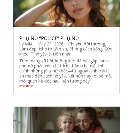
PHỤ NỮ “POLICE” PHỤ NỮ
by
MIA
|
May 29, 2026
|
Chuyện đời thường
,
Làm đẹp
,
Nhỏ to tâm sự
,
Phong cách sống
,
Sức
khỏe
,
Tình yêu & Hôn nhân
Trên mạng xã hội, không khó để bắt gặp cảnh
phụ nữ phán xét, chỉ trích, thậm chí miệt thị
chính những phụ nữ khác—từ ngoại hình, cách
ăn mặc đến cách họ yêu, kết hôn hay rời bỏ một
mối quan hệ độc hại. Hiện tượng này...
read more