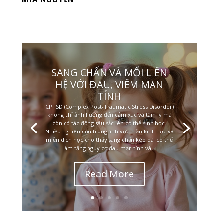
SANG CHẤN VÀ MỐI LIÊN
HỆ VỚI ĐAU, VIÊM MẠN
TÍNH
CPTSD (Complex Post-Traumatic Stress Disorder)
không chỉ ảnh hưởng đến cảm xúc và tâm lý mà
còn có tác động sâu sắc lên cơ thể sinh học.
Nhiều nghiên cứu trong lĩnh vực thần kinh học và
miễn dịch học cho thấy sang chấn kéo dài có thể
làm tăng nguy cơ đau mạn tính và...
Read More