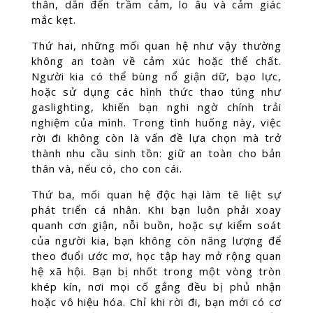
thân, dẫn đến trầm cảm, lo âu và cảm giác
mắc kẹt.
Thứ hai, những mối quan hệ như vậy thường
không an toàn về cảm xúc hoặc thể chất.
Người kia có thể bùng nổ giận dữ, bạo lực,
hoặc sử dụng các hình thức thao túng như
gaslighting, khiến bạn nghi ngờ chính trải
nghiệm của mình. Trong tình huống này, việc
rời đi không còn là vấn đề lựa chọn mà trở
thành nhu cầu sinh tồn: giữ an toàn cho bản
thân và, nếu có, cho con cái.
Thứ ba, mối quan hệ độc hại làm tê liệt sự
phát triển cá nhân. Khi bạn luôn phải xoay
quanh cơn giận, nỗi buồn, hoặc sự kiểm soát
của người kia, bạn không còn năng lượng để
theo đuổi ước mơ, học tập hay mở rộng quan
hệ xã hội. Bạn bị nhốt trong một vòng tròn
khép kín, nơi mọi cố gắng đều bị phủ nhận
hoặc vô hiệu hóa. Chỉ khi rời đi, bạn mới có cơ