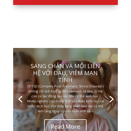
SANG CHẤN VÀ MỐI LIÊN
HỆ VỚI ĐAU, VIÊM MẠN
TÍNH
CPTSD (Complex Post-Traumatic Stress Disorder)
không chỉ ảnh hưởng đến cảm xúc và tâm lý mà
còn có tác động sâu sắc lên cơ thể sinh học.
Nhiều nghiên cứu trong lĩnh vực thần kinh học và
miễn dịch học cho thấy sang chấn kéo dài có thể
làm tăng nguy cơ đau mạn tính và...
Read More