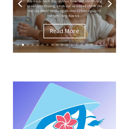
đứa trẻ bị đánh đập, sỉ nhục hoặc làm tổn thương
lại vẫn yêu thương, bênh vực và bảo vệ chính cha
mẹ của mình? Nhiều người nhìn từ bên ngoài có
thể nghĩ rằng đứa trẻ...
Read More