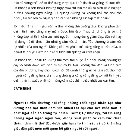
nào đủ vững chãi để có thể cùng vượt qua thử thách và giông tố cuộc đời.
Đã không ở bên nhau những ngày mưa thì làm sao đủ tư cách để cùng tận
hưởng những ngày nắng? Cả quãng đường đã không thể che chở cho
nhau, tại sao còn cố ngụy tạo ân cần vào những lúc sắp mất nhau?
Tôi hiểu rằng tình yêu vốn là thứ không thế cưỡng cầu. Không phải tấm
chân tình nào cũng may mắn được hồi đáp. Thực tế, chúng ta có thể
không đáp lại tình cảm của một người, nhưng đừng giẫm đạp, đùa cợt hay
lợi dụng nó để thỏa mãn những cảm xúc cá nhân. Yêu thương là cảm xúc
tự nhiên của con người. Không có ai vì yêu ai mà xứng đáng bị trêu đùa, bị
người mình yêu xem như kẻ si tình mù quáng và khờ khạo.
Đã không yêu nhau thì đừng tìm cách trói buộc lẫn nhau bằng những sợi
dây vô hình được làm nên từ sự ích kỉ.
Nếu không thể đáp lại tình cảm
của đối phương, hãy cho họ cơ hội để dành thời gian và tâm sức cho một
người xứng đáng hơn, vì ai
trong chúng ta cũng xứng đáng có một tình yêu
chân thành, xuất phát từ những cảm xúc chân thật nhất của con tim.
CATHERINE
Người ta vẫn thường nói rằng những chất ngọt nhân tạo như
đường hóa học luôn đem đến nhiều tác hại cho sức khỏe hơn là
chất ngọt sẵn có trong tự nhiên. Tương tự như vậy, tôi tin rằng
những ngọt ngào ngụy tạo, không xuất phát từ cảm xúc chân
thành chính là thứ độc dược gây hại cho tình yêu và có khả năng
giết dần giết mòn mối quan hệ giữa người với người.