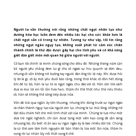
Người ta vẫn thường nói rằng những chất ngọt nhân tạo như
đường hóa học luôn đem đến nhiều tác hại cho sức khỏe hơn là
chất ngọt sẵn có trong tự nhiên. Tương tự như vậy, tôi tin rằng
những ngọt ngào ngụy tạo, không xuất phát từ cảm xúc chân
thành chính là thứ độc dược gây hại cho tình yêu và có khả năng
giết dần giết mòn mối quan hệ giữa người với người.
Cô bạn tôi chính là minh chứng sống cho điều đó. Những tháng năm cận
kề người yêu chẳng đem lại gì cho cô ngoài sự hiu quạnh và đớn đau,
nhưng cô vẫn không nỡ buông tay người đàn ông tồi tệ này. Khi được hỏi
lý do là gì, cô ấy mới yếu đuối bảo rằng, trong thời khắc cô dồn hết dũng
khí để từ bỏ, hắn ta lại tỏ ra ngọt ngào, chu đáo với cô. Hắn còn tìm cách
đưa ra mọi lời xin lỗi lẫn hứa hẹn, thậm chí thề thốt như thể nếu thiếu
cô, hắn sẽ không thể sống tiếp được nữa.
Vốn đã trải qua ngần ấy tổn thương, nhưng khi đứng trước sự ngọt ngào
và chân thành ngụy tạo của người còn lại, chúng ta lại mủi lòng, không nỡ
đặt dấu chấm hết cho mối tình chật vật của mình. Chúng ta tựa như một
đứa trẻ ngốc nghếch, chỉ cần được tặng một viên kẹo cũng đã sẵn sàng
nhượng bộ, dù biết rõ ẩn sau sự ngọt ngào ấy là bao nhiêu dối trá. Chúng
ta cứ thế cam tâm tình nguyện để bản thân bị lừa một lần nữa, thầm hi
vọng rồi lại nhận lấy nỗi thất vọng ê chề.