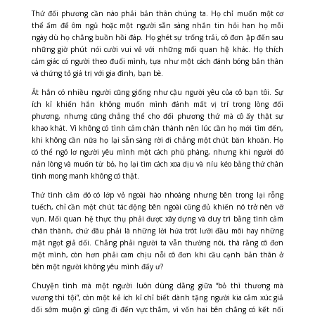
Thứ đối phương cần nào phải bản thân chúng ta. Họ chỉ muốn một cơ
thể ấm để ôm ngủ hoặc một người sẵn sàng nhắn tin hỏi han họ mỗi
ngày dù họ chẳng buồn hồi đáp. Họ ghét sự trống trải, cô đơn ập đến sau
những giờ phút nói cười vui vẻ với những mối quan hệ khác. Họ thích
cảm giác có người theo đuổi mình, tựa như một cách đánh bóng bản thân
và chứng tỏ giá trị với gia đình, bạn bè.
Ắt hẳn có nhiều người cũng giống như cậu người yêu của cô bạn tôi. S
ự
ích kỉ khiến hắn không muốn mình đánh mất vị trí trong lòng đối
phương, nhưng cũng chẳng thể cho đối phương thứ mà cô ấy thật sự
khao khát. Vì
không có tình cảm chân thành nên lúc cần họ mới tìm đến,
khi không cần nữa họ lại sẵn sàng rời đi chẳng một chút băn khoăn. Họ
có thể ngó lơ người yêu mình một cách phũ phàng, nhưng khi người đó
nản lòng và muốn từ bỏ, họ lại tìm cách xoa dịu và níu kéo bằng thứ chân
tình mong manh không có thật.
Thứ tình cảm đó có lớp vỏ ngoài hào nhoáng nhưng bên trong lại rỗng
tuếch, chỉ cần một chút tác động bên ngoài cũng đủ khiến nó trở nên vỡ
vụn. Mối quan hệ thực thụ phải được xây dựng và duy trì bằng tình cảm
chân thành, chứ đâu phải là những lời hứa trót lưỡi đầu môi hay những
mật ngọt giả dối. Chẳng phải người ta vẫn thường nói, thà rằng cô đơn
một mình, còn hơn phải cam chịu nỗi cô đơn khi cầu cạnh bản thân ở
bên một người không yêu mình đấy ư?
Chuyện tình mà một người luôn dùng dằng giữa “bỏ thì thương mà
vương thì tội”, còn một kẻ ích kỉ chỉ biết dành tặng người kia cảm xúc giả
dối sớm muộn gì cũng đi đến vực thẳm, vì vốn hai bên chẳng có kết nối