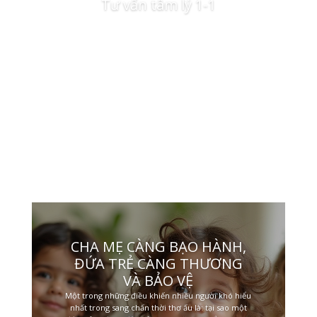
Tư vấn tâm lý 1-1
Xem thêm và liên hệ đặt chỗ
CHA MẸ CÀNG BẠO HÀNH,
ĐỨA TRẺ CÀNG THƯƠNG
VÀ BẢO VỆ
Một trong những điều khiến nhiều người khó hiểu
nhất trong sang chấn thời thơ ấu là: tại sao một