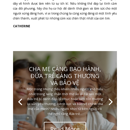
dây vô hình được làm nên từ sự ích kỉ.
Nếu không thể đáp lại tình cảm
của đối phương, hãy cho họ cơ hội để dành thời gian và tâm sức cho một
người xứng đáng hơn, vì ai
trong chúng ta cũng xứng đáng có một tình yêu
chân thành, xuất phát từ những cảm xúc chân thật nhất của con tim.
CATHERINE
CHA MẸ CÀNG BẠO HÀNH,
ĐỨA TRẺ CÀNG THƯƠNG
VÀ BẢO VỆ
Một trong những điều khiến nhiều người khó hiểu
nhất trong sang chấn thời thơ ấu là: tại sao một
đứa trẻ bị đánh đập, sỉ nhục hoặc làm tổn thương
lại vẫn yêu thương, bênh vực và bảo vệ chính cha
mẹ của mình? Nhiều người nhìn từ bên ngoài có
thể nghĩ rằng đứa trẻ...
Read More