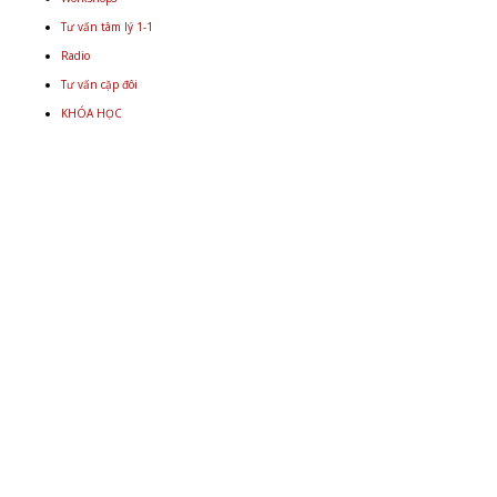
Tư vấn tâm lý 1-1
Radio
Tư vấn cặp đôi
KHÓA HỌC
Email
+848 9934 4478