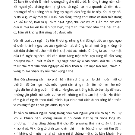
Cô bạn tôi chính là minh chứng sống cho điều đó. Những tháng năm cận
kề người yêu chẳng đem lại gì cho cô ngoài sự hiu quạnh và đớn đau,
nhưng cô vẫn không nỡ buông tay người đàn ông tồi tệ này. Khi được hỏi
lý do là gì, cô ấy mới yếu đuối bảo rằng, trong thời khắc cô dồn hết dũng
khí để từ bỏ, hắn ta lại tỏ ra ngọt ngào, chu đáo với cô. Hắn còn tìm cách
đưa ra mọi lời xin lỗi lẫn hứa hẹn, thậm chí thề thốt như thể nếu thiếu
cô, hắn sẽ không thể sống tiếp được nữa.
Vốn đã trải qua ngần ấy tổn thương, nhưng khi đứng trước sự ngọt ngào
và chân thành ngụy tạo của người còn lại, chúng ta lại mủi lòng, không nỡ
đặt dấu chấm hết cho mối tình chật vật của mình. Chúng ta tựa như một
đứa trẻ ngốc nghếch, chỉ cần được tặng một viên kẹo cũng đã sẵn sàng
nhượng bộ, dù biết rõ ẩn sau sự ngọt ngào ấy là bao nhiêu dối trá. Chúng
ta cứ thế cam tâm tình nguyện để bản thân bị lừa một lần nữa, thầm hi
vọng rồi lại nhận lấy nỗi thất vọng ê chề.
Thứ đối phương cần nào phải bản thân chúng ta. Họ chỉ muốn một cơ
thể ấm để ôm ngủ hoặc một người sẵn sàng nhắn tin hỏi han họ mỗi
ngày dù họ chẳng buồn hồi đáp. Họ ghét sự trống trải, cô đơn ập đến sau
những giờ phút nói cười vui vẻ với những mối quan hệ khác. Họ thích
cảm giác có người theo đuổi mình, tựa như một cách đánh bóng bản thân
và chứng tỏ giá trị với gia đình, bạn bè.
Ắt hẳn có nhiều người cũng giống như cậu người yêu của cô bạn tôi. S
ự
ích kỉ khiến hắn không muốn mình đánh mất vị trí trong lòng đối
phương, nhưng cũng chẳng thể cho đối phương thứ mà cô ấy thật sự
khao khát. Vì
không có tình cảm chân thành nên lúc cần họ mới tìm đến,
khi không cần nữa họ lại sẵn sàng rời đi chẳng một chút băn khoăn. Họ