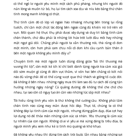
có thể ngó lơ người yêu mình một cách phũ phàng, nhưng khi người đó
nản lòng và muốn từ bỏ, họ lại tìm cách xoa dịu và níu kéo bằng thứ chân
tình mong manh không có thật.
Thứ tình cảm đó có lớp vỏ ngoài hào nhoáng nhưng bên trong lại rỗng
tuếch, chỉ cần một chút tác động bên ngoài cũng đủ khiến nó trở nên vỡ
vụn. Mối quan hệ thực thụ phải được xây dựng và duy trì bằng tình cảm
chân thành, chứ đâu phải là những lời hứa trót lưỡi đầu môi hay những
mật ngọt giả dối. Chẳng phải người ta vẫn thường nói, thà rằng cô đơn
một mình, còn hơn phải cam chịu nỗi cô đơn khi cầu cạnh bản thân ở
bên một người không yêu mình đấy ư?
Chuyện tình mà một người luôn dùng dằng giữa “bỏ thì thương mà
vương thì tội”, còn một kẻ ích kỉ chỉ biết dành tặng người kia cảm xúc giả
dối sớm muộn gì cũng đi đến vực thẳm, vì vốn hai bên chẳng có kết nối
nào đủ vững chãi để có thể cùng vượt qua thử thách và giông tố cuộc đời.
Đã không ở bên nhau những ngày mưa thì làm sao đủ tư cách để cùng tận
hưởng những ngày nắng? Cả quãng đường đã không thể che chở cho
nhau, tại sao còn cố ngụy tạo ân cần vào những lúc sắp mất nhau?
Tôi hiểu rằng tình yêu vốn là thứ không thế cưỡng cầu. Không phải tấm
chân tình nào cũng may mắn được hồi đáp. Thực tế, chúng ta có thể
không đáp lại tình cảm của một người, nhưng đừng giẫm đạp, đùa cợt hay
lợi dụng nó để thỏa mãn những cảm xúc cá nhân. Yêu thương là cảm xúc
tự nhiên của con người. Không có ai vì yêu ai mà xứng đáng bị trêu đùa, bị
người mình yêu xem như kẻ si tình mù quáng và khờ khạo.
Đã không yêu nhau thì đừng tìm cách trói buộc lẫn nhau bằng những sợi