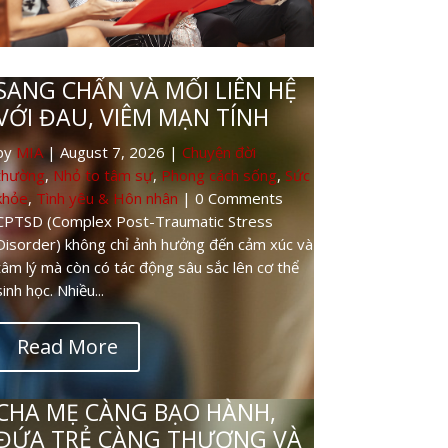
CHA MẸ CÀNG BẠO HÀNH,
ĐỨA TRẺ CÀNG THƯƠNG VÀ
BẢO VỆ
by
MIA
|
August 6, 2026
|
Làm đẹp
,
Nhỏ to
tâm sự
,
Phong cách sống
,
Sức khỏe
,
Tình yêu
& Hôn nhân
| 0 Comments
Một trong những điều khiến nhiều người khó
hiểu nhất trong sang chấn thời thơ ấu là: tại
sao một đứa trẻ bị đánh đập, sỉ nhục hoặc làm
tổn thương...
Read More
NHỮNG ĐỨA TRẺ BỊ BẠO
HÀNH ĐE DỌA TÍNH MẠNG