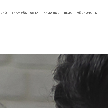
 CHỦ
THAM VẤN TÂM LÝ
KHÓA HỌC
BLOG
VỀ CHÚNG TÔI