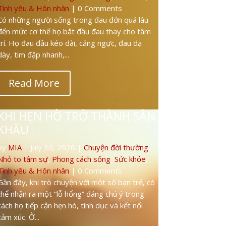
Tình yêu & Hôn nhân
| 0 Comments
Gần đây, khi trò chuyện với một số bạn trẻ, có
thể nhận ra một “lỗ hổng” đáng chú ý trong
cách họ tiếp cận hẹn hò, tính dục và kết nối
cảm xúc. Ở...
Read More
NỤ CƯỜI BÊN NGOÀI – CƠ
THỂ BÊN TRONG ĐANG NÓI
“KHÔNG”
by
MIA
|
July 29, 2026
|
Chuyện đời thường
,
Nhỏ to tâm sự
,
Phong cách sống
,
Sức khỏe
,
Tình yêu & Hôn nhân
| 0 Comments
Khi một người duy trì trạng thái “ổn” quá lâu
trong khi cơ thể luôn căng thẳng, đến một lúc
nào đó, cơ thể sẽ bắt đầu “say no” – từ chối