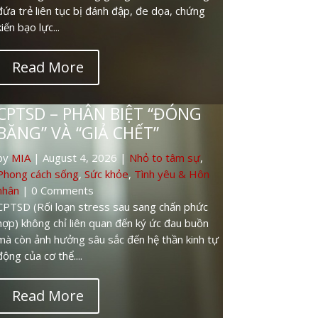
mà còn ảnh hưởng sâu sắc đến hệ thần kinh tự
động của cơ thể....
Read More
NHỮNG CƠN ĐAU KHÔNG
DỨT
by
MIA
|
August 1, 2026
|
Chuyện đời
thường
,
Nhỏ to tâm sự
,
Phong cách sống
,
Sức
khỏe
,
Tình yêu & Hôn nhân
| 0 Comments
Có những nỗi đau không đến từ một sự kiện
duy nhất, mà đến từ việc phải sống quá lâu
trong bất an, sợ hãi, mất kết nối hoặc cô độc
về cảm xúc. Đó có...
Read More