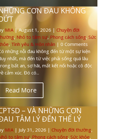
CPTSD – VÀ NHỮNG CƠN
ĐAU TÂM LÝ ĐẾN THỂ LÝ
by
MIA
|
July 31, 2026
|
Chuyện đời thường
,
Nhỏ to tâm sự
,
Phong cách sống
,
Sức khỏe
,
Tình yêu & Hôn nhân
| 0 Comments
Có những người sống trong đau đớn quá lâu
đến mức cơ thể họ bắt đầu đau thay cho tâm
trí. Họ đau đầu kéo dài, căng ngực, đau dạ
dày, tim đập nhanh,...
Read More
KHI HẸN HÒ TRỞ THÀNH SÂN
KHẤU
by
MIA
|
July 30, 2026
|
Chuyện đời thường
,
Nhỏ to tâm sự
,
Phong cách sống
,
Sức khỏe
,