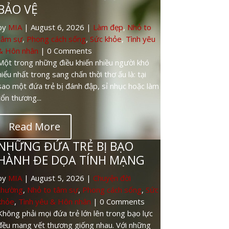
by
MIA
|
August 5, 2026
|
Chuyện đời
thường
,
Nhỏ to tâm sự
,
Phong cách sống
,
Sức
khỏe
,
Tình yêu & Hôn nhân
| 0 Comments
Không phải mọi đứa trẻ lớn lên trong bạo lực
đều mang vết thương giống nhau. Với những
đứa trẻ liên tục bị đánh đập, đe dọa, chứng
kiến bạo lực...
Read More
CPTSD – PHÂN BIỆT “ĐÓNG
BĂNG” VÀ “GIẢ CHẾT”
by
MIA
|
August 4, 2026
|
Nhỏ to tâm sự
,
Phong cách sống
,
Sức khỏe
,
Tình yêu & Hôn
nhân
| 0 Comments
CPTSD (Rối loạn stress sau sang chấn phức
hợp) không chỉ liên quan đến ký ức đau buồn