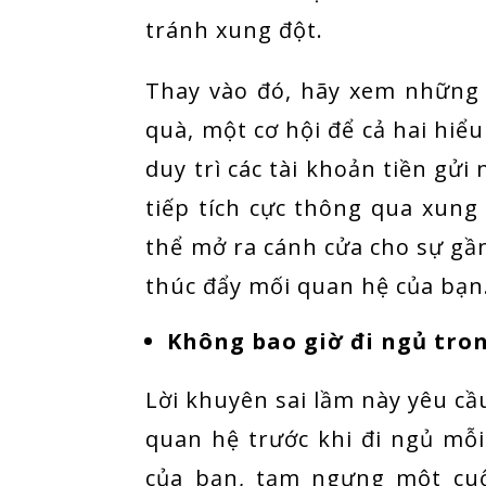
tránh xung đột.
Thay vào đó, hãy xem những
quà, một cơ hội để cả hai hiểu
duy trì các tài khoản tiền gử
tiếp tích cực thông qua xung
thể mở ra cánh cửa cho sự gầ
thúc đẩy mối quan hệ của bạn
Không bao giờ đi ngủ tron
Lời khuyên sai lầm này yêu cầ
quan hệ trước khi đi ngủ mỗ
của bạn, tạm ngưng một cuộ