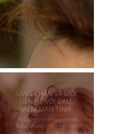
CHA MẸ CÀNG BẠO
HÀNH, ĐỨA TRẺ CÀNG
THƯƠNG VÀ BẢO VỆ
Một trong những điều khiến nhiều
người khó hiểu nhất trong sang