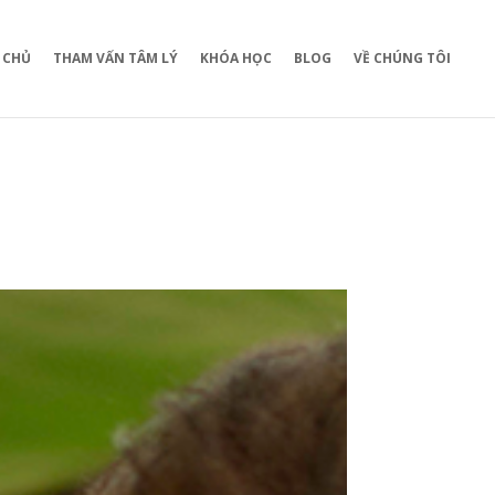
 CHỦ
THAM VẤN TÂM LÝ
KHÓA HỌC
BLOG
VỀ CHÚNG TÔI