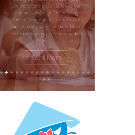
chấn thời thơ ấu là: tại sao một đứa
trẻ bị đánh đập, sỉ nhục hoặc làm
tổn thương lại vẫn yêu thương, bênh
vực và bảo vệ chính cha mẹ của
mình? Nhiều người nhìn từ bên
ngoài có thể nghĩ rằng đứa trẻ...
Read More