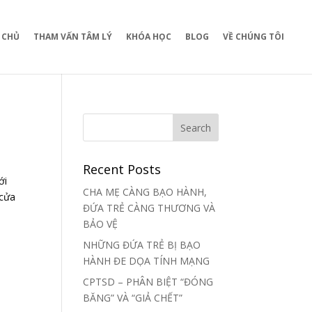
 CHỦ
THAM VẤN TÂM LÝ
KHÓA HỌC
BLOG
VỀ CHÚNG TÔI
Recent Posts
ới
CHA MẸ CÀNG BẠO HÀNH,
 cửa
ĐỨA TRẺ CÀNG THƯƠNG VÀ
BẢO VỆ
NHỮNG ĐỨA TRẺ BỊ BẠO
HÀNH ĐE DỌA TÍNH MẠNG
CPTSD – PHÂN BIỆT “ĐÓNG
BĂNG” VÀ “GIẢ CHẾT”