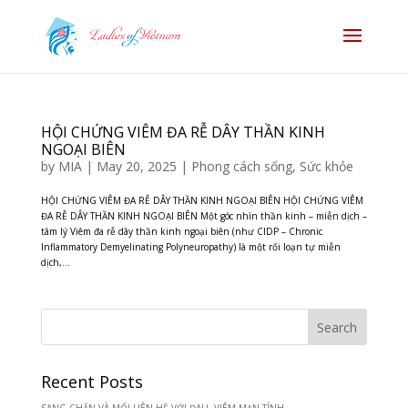
HỘI CHỨNG VIÊM ĐA RỄ DÂY THẦN KINH
NGOẠI BIÊN
by
MIA
|
May 20, 2025
|
Phong cách sống
,
Sức khỏe
HỘI CHỨNG VIÊM ĐA RỄ DÂY THẦN KINH NGOẠI BIÊN HỘI CHỨNG VIÊM
ĐA RỄ DÂY THẦN KINH NGOẠI BIÊN Một góc nhìn thần kinh – miễn dịch –
tâm lý Viêm đa rễ dây thần kinh ngoại biên (như CIDP – Chronic
Inflammatory Demyelinating Polyneuropathy) là một rối loạn tự miễn
dịch,...
Recent Posts