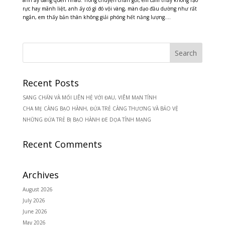
rực hay mãnh liệt, anh ấy có gì đó vội vàng, màn dạo đầu dường như rất
ngắn, em thấy bản thân không giải phóng hết năng lượng....
Recent Posts
SANG CHẤN VÀ MỐI LIÊN HỆ VỚI ĐAU, VIÊM MẠN TÍNH
CHA MẸ CÀNG BẠO HÀNH, ĐỨA TRẺ CÀNG THƯƠNG VÀ BẢO VỆ
NHỮNG ĐỨA TRẺ BỊ BẠO HÀNH ĐE DỌA TÍNH MẠNG
Recent Comments
Archives
August 2026
July 2026
June 2026
May 2026