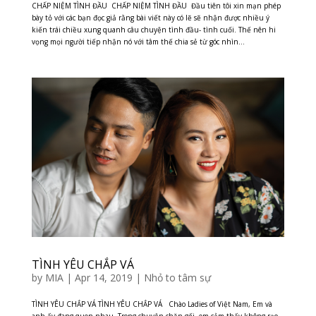
CHẤP NIỆM TÌNH ĐẦU CHẤP NIỆM TÌNH ĐẦU Đầu tiên tôi xin mạn phép
bày tỏ với các bạn đọc giả rằng bài viết này có lẽ sẽ nhận được nhiều ý
kiến trái chiều xung quanh câu chuyện tình đầu- tình cuối. Thế nên hi
vọng mọi người tiếp nhận nó với tâm thế chia sẻ từ góc nhìn...
TÌNH YÊU CHẮP VÁ
by
MIA
|
Apr 14, 2019
|
Nhỏ to tâm sự
TÌNH YÊU CHẮP VÁ TÌNH YÊU CHẮP VÁ Chào Ladies of Việt Nam, Em và
anh ấy đang quen nhau. Trong chuyện chăn gối, em cảm thấy không rạo