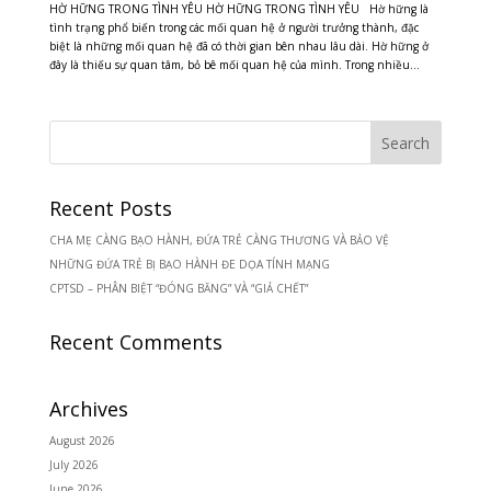
HỜ HỮNG TRONG TÌNH YÊU HỜ HỮNG TRONG TÌNH YÊU Hờ hững là
tình trạng phổ biến trong các mối quan hệ ở người trưởng thành, đặc
biệt là những mối quan hệ đã có thời gian bên nhau lâu dài. Hờ hững ở
đây là thiếu sự quan tâm, bỏ bê mối quan hệ của mình. Trong nhiều...
Recent Posts
CHA MẸ CÀNG BẠO HÀNH, ĐỨA TRẺ CÀNG THƯƠNG VÀ BẢO VỆ
NHỮNG ĐỨA TRẺ BỊ BẠO HÀNH ĐE DỌA TÍNH MẠNG
CPTSD – PHÂN BIỆT “ĐÓNG BĂNG” VÀ “GIẢ CHẾT”
Recent Comments
Archives
August 2026
July 2026
June 2026