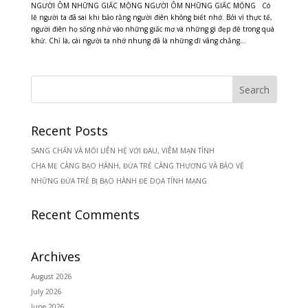
NGƯỜI ÔM NHỮNG GIẤC MỘNG NGƯỜI ÔM NHỮNG GIẤC MỘNG Có
lẽ người ta đã sai khi bảo rằng người điên không biết nhớ. Bởi vì thực tế,
người điên họ sống nhờ vào những giấc mơ và những gì đẹp đẽ trong quá
khứ. Chỉ là, cái người ta nhớ nhung đã là những dĩ vãng chẳng...
Recent Posts
SANG CHẤN VÀ MỐI LIÊN HỆ VỚI ĐAU, VIÊM MẠN TÍNH
CHA MẸ CÀNG BẠO HÀNH, ĐỨA TRẺ CÀNG THƯƠNG VÀ BẢO VỆ
NHỮNG ĐỨA TRẺ BỊ BẠO HÀNH ĐE DỌA TÍNH MẠNG
Recent Comments
Archives
August 2026
July 2026
June 2026