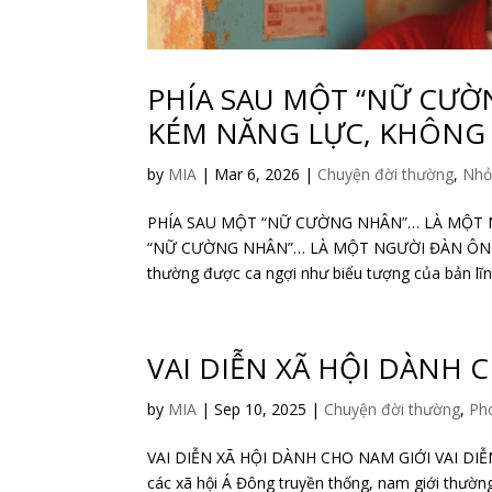
PHÍA SAU MỘT “NỮ CƯ
KÉM NĂNG LỰC, KHÔNG 
by
MIA
|
Mar 6, 2026
|
Chuyện đời thường
,
Nhỏ
PHÍA SAU MỘT “NỮ CƯỜNG NHÂN”… LÀ MỘT 
“NỮ CƯỜNG NHÂN”… LÀ MỘT NGƯỜI ĐÀN ÔNG 
thường được ca ngợi như biểu tượng của bản lĩnh,
VAI DIỄN XÃ HỘI DÀNH 
by
MIA
|
Sep 10, 2025
|
Chuyện đời thường
,
Ph
VAI DIỄN XÃ HỘI DÀNH CHO NAM GIỚI VAI DIỄN
các xã hội Á Đông truyền thống, nam giới thường 