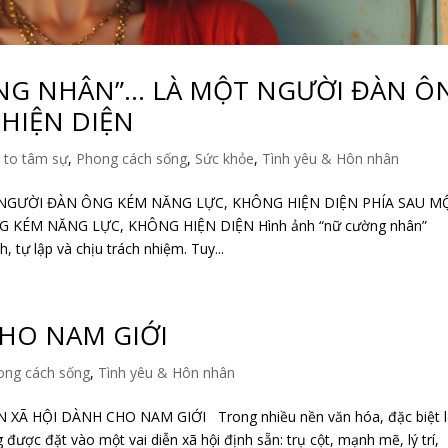
ỜNG NHÂN”… LÀ MỘT NGƯỜI ĐÀN Ô
HIỆN DIỆN
 to tâm sự
,
Phong cách sống
,
Sức khỏe
,
Tình yêu & Hôn nhân
NGƯỜI ĐÀN ÔNG KÉM NĂNG LỰC, KHÔNG HIỆN DIỆN PHÍA SAU M
KÉM NĂNG LỰC, KHÔNG HIỆN DIỆN Hình ảnh “nữ cường nhân”
 tự lập và chịu trách nhiệm. Tuy...
CHO NAM GIỚI
ong cách sống
,
Tình yêu & Hôn nhân
 XÃ HỘI DÀNH CHO NAM GIỚI Trong nhiều nền văn hóa, đặc biệt 
được đặt vào một vai diễn xã hội định sẵn: trụ cột, mạnh mẽ, lý trí,