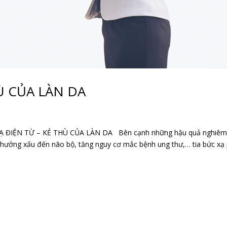
Ù CỦA LÀN DA
Ạ ĐIỆN TỪ – KẺ THÙ CỦA LÀN DA Bên cạnh những hậu quả nghiê
h hưởng xấu đến não bộ, tăng nguy cơ mắc bệnh ung thư,… tia bức xạ