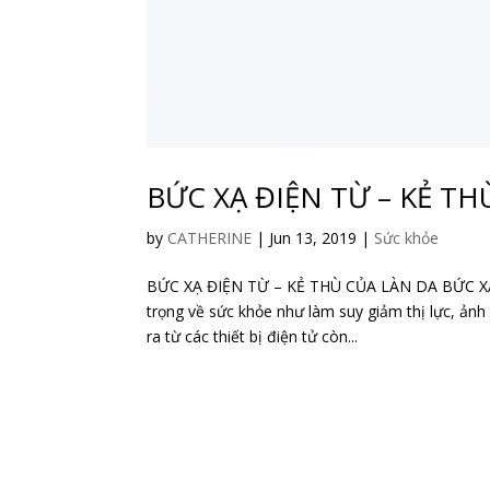
BỨC XẠ ĐIỆN TỪ – KẺ TH
by
CATHERINE
|
Jun 13, 2019
|
Sức khỏe
BỨC XẠ ĐIỆN TỪ – KẺ THÙ CỦA LÀN DA BỨC X
trọng về sức khỏe như làm suy giảm thị lực, ản
ra từ các thiết bị điện tử còn...