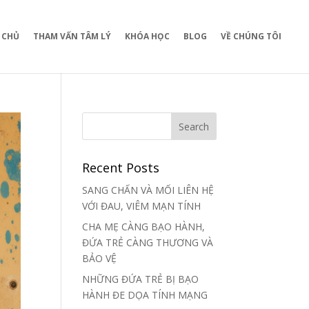
 CHỦ
THAM VẤN TÂM LÝ
KHÓA HỌC
BLOG
VỀ CHÚNG TÔI
Recent Posts
SANG CHẤN VÀ MỐI LIÊN HỆ
VỚI ĐAU, VIÊM MẠN TÍNH
CHA MẸ CÀNG BẠO HÀNH,
ĐỨA TRẺ CÀNG THƯƠNG VÀ
BẢO VỆ
NHỮNG ĐỨA TRẺ BỊ BẠO
HÀNH ĐE DỌA TÍNH MẠNG