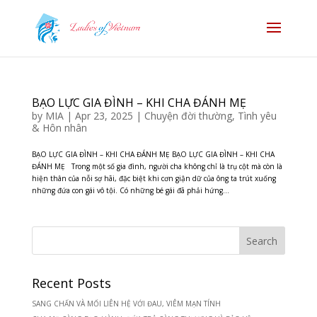
BẠO LỰC GIA ĐÌNH – KHI CHA ĐÁNH MẸ
by
MIA
|
Apr 23, 2025
|
Chuyện đời thường
,
Tình yêu
& Hôn nhân
BẠO LỰC GIA ĐÌNH – KHI CHA ĐÁNH MẸ BẠO LỰC GIA ĐÌNH – KHI CHA
ĐÁNH MẸ Trong một số gia đình, người cha không chỉ là trụ cột mà còn là
hiện thân của nỗi sợ hãi, đặc biệt khi cơn giận dữ của ông ta trút xuống
những đứa con gái vô tội. Có những bé gái đã phải hứng...
Recent Posts
SANG CHẤN VÀ MỐI LIÊN HỆ VỚI ĐAU, VIÊM MẠN TÍNH