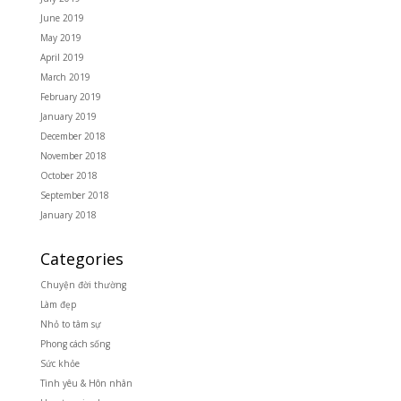
June 2019
May 2019
April 2019
March 2019
February 2019
January 2019
December 2018
November 2018
October 2018
September 2018
January 2018
Categories
Chuyện đời thường
Làm đẹp
Nhỏ to tâm sự
Phong cách sống
Sức khỏe
Tình yêu & Hôn nhân