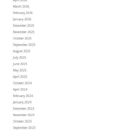
April 2026
March 2026
February 2026
January 2026
December 2025
November 2025
October 2025
September 2025
August 2025
July 2025
June 2025
May 2025
April 2025
October 2024
April 2024
February 2024
January 2024
December 2023
November 2023
October 2023
September 2023