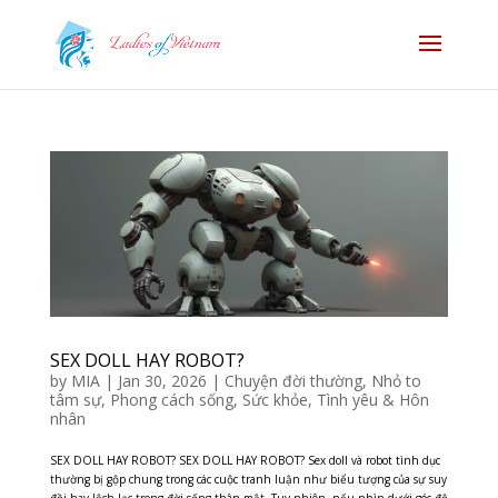
SEX DOLL HAY ROBOT?
by
MIA
|
Jan 30, 2026
|
Chuyện đời thường
,
Nhỏ to
tâm sự
,
Phong cách sống
,
Sức khỏe
,
Tình yêu & Hôn
nhân
SEX DOLL HAY ROBOT? SEX DOLL HAY ROBOT? Sex doll và robot tình dục
thường bị gộp chung trong các cuộc tranh luận như biểu tượng của sự suy