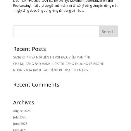
LIỆU TỔN THƯƠNG GẮN BÓ EMDR (Eye Movement Desensitization and
Reprocessing) – Liệu pháp giải mẫn cảm và tái xử lý bằng chuyển động mắt
– ngày càng được ứng dụng rộng rãi trong trị liệu...
Recent Posts
SANG CHẤN VÀ MỐI LIÊN HỆ VỚI ĐAU, VIÊM MẠN TÍNH
CHA MẸ CÀNG BẠO HÀNH, ĐỨA TRẺ CÀNG THƯƠNG VÀ BẢO VỆ
NHỮNG ĐỨA TRẺ BỊ BẠO HÀNH ĐE DỌA TÍNH MẠNG
Recent Comments
Archives
August 2026
July 2026
June 2026
May 2026