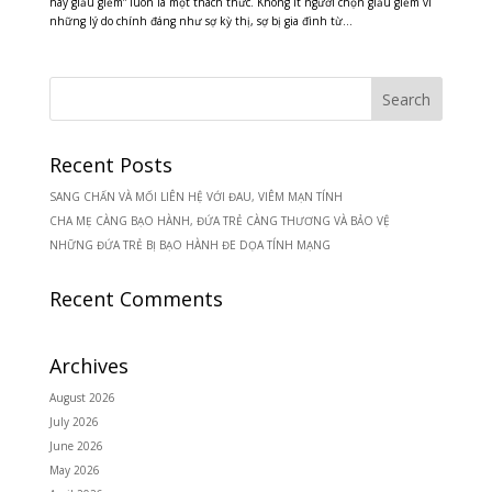
hay giấu giếm” luôn là một thách thức. Không ít người chọn giấu giếm vì
những lý do chính đáng như sợ kỳ thị, sợ bị gia đình từ...
Recent Posts
SANG CHẤN VÀ MỐI LIÊN HỆ VỚI ĐAU, VIÊM MẠN TÍNH
CHA MẸ CÀNG BẠO HÀNH, ĐỨA TRẺ CÀNG THƯƠNG VÀ BẢO VỆ
NHỮNG ĐỨA TRẺ BỊ BẠO HÀNH ĐE DỌA TÍNH MẠNG
Recent Comments
Archives
August 2026
July 2026
June 2026
May 2026