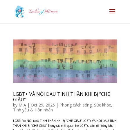
LGBT+ VÀ NỖI ĐAU TINH THẦN KHI BỊ “CHE
GIẤU”
by
MIA
|
Oct 29, 2025
|
Phong cách sống
,
Sức khỏe
,
Tình yêu & Hôn nhân
LGBT+ VÀ NỖI ĐAU TINH THẦN KHI BỊ “CHE GIẤU” LGBT+ VÀ NỖI ĐAU TINH
THẦN KHI BỊ “CHE GIẤU” Trong các mối quan hệ LGBT+, vấn đề “công khai