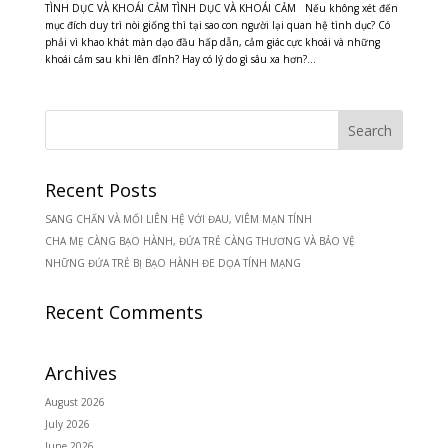
TÌNH DỤC VÀ KHOÁI CẢM TÌNH DỤC VÀ KHOÁI CẢM Nếu không xét đến
mục đích duy trì nòi giống thì tại sao con người lại quan hệ tình dục? Có
phải vì khao khát màn dạo đầu hấp dẫn, cảm giác cực khoái và những
khoái cảm sau khi lên đỉnh? Hay có lý do gì sâu xa hơn?...
Recent Posts
SANG CHẤN VÀ MỐI LIÊN HỆ VỚI ĐAU, VIÊM MẠN TÍNH
CHA MẸ CÀNG BẠO HÀNH, ĐỨA TRẺ CÀNG THƯƠNG VÀ BẢO VỆ
NHỮNG ĐỨA TRẺ BỊ BẠO HÀNH ĐE DỌA TÍNH MẠNG
Recent Comments
Archives
August 2026
July 2026
June 2026