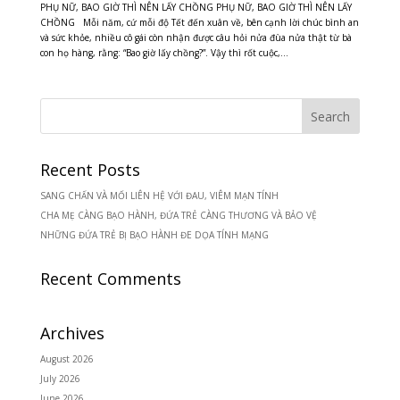
PHỤ NỮ, BAO GIỜ THÌ NÊN LẤY CHỒNG PHỤ NỮ, BAO GIỜ THÌ NÊN LẤY
CHỒNG Mỗi năm, cứ mỗi độ Tết đến xuân về, bên cạnh lời chúc bình an
và sức khỏe, nhiều cô gái còn nhận được câu hỏi nửa đùa nửa thật từ bà
con họ hàng, rằng: “Bao giờ lấy chồng?”. Vậy thì rốt cuộc,...
Recent Posts
SANG CHẤN VÀ MỐI LIÊN HỆ VỚI ĐAU, VIÊM MẠN TÍNH
CHA MẸ CÀNG BẠO HÀNH, ĐỨA TRẺ CÀNG THƯƠNG VÀ BẢO VỆ
NHỮNG ĐỨA TRẺ BỊ BẠO HÀNH ĐE DỌA TÍNH MẠNG
Recent Comments
Archives
August 2026
July 2026
June 2026