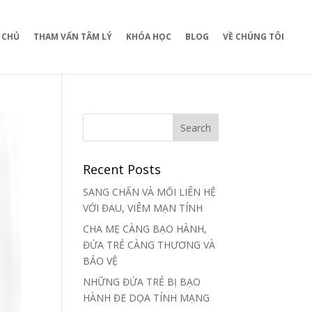
 CHỦ
THAM VẤN TÂM LÝ
KHÓA HỌC
BLOG
VỀ CHÚNG TÔI
Recent Posts
SANG CHẤN VÀ MỐI LIÊN HỆ
VỚI ĐAU, VIÊM MẠN TÍNH
CHA MẸ CÀNG BẠO HÀNH,
ĐỨA TRẺ CÀNG THƯƠNG VÀ
BẢO VỆ
NHỮNG ĐỨA TRẺ BỊ BẠO
HÀNH ĐE DỌA TÍNH MẠNG