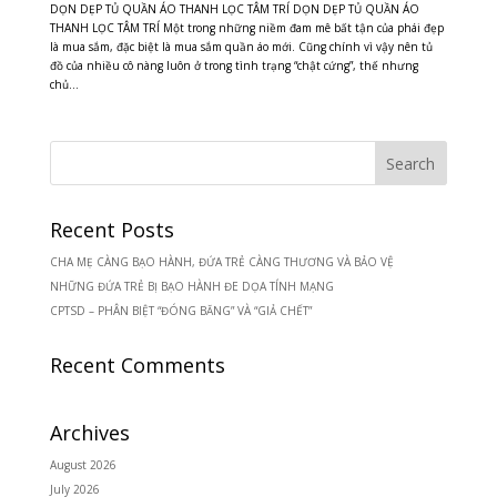
DỌN DẸP TỦ QUẦN ÁO THANH LỌC TÂM TRÍ DỌN DẸP TỦ QUẦN ÁO
THANH LỌC TÂM TRÍ Một trong những niềm đam mê bất tận của phái đẹp
là mua sắm, đặc biệt là mua sắm quần áo mới. Cũng chính vì vậy nên tủ
đồ của nhiều cô nàng luôn ở trong tình trạng “chật cứng”, thế nhưng
chủ...
Recent Posts
CHA MẸ CÀNG BẠO HÀNH, ĐỨA TRẺ CÀNG THƯƠNG VÀ BẢO VỆ
NHỮNG ĐỨA TRẺ BỊ BẠO HÀNH ĐE DỌA TÍNH MẠNG
CPTSD – PHÂN BIỆT “ĐÓNG BĂNG” VÀ “GIẢ CHẾT”
Recent Comments
Archives
August 2026
July 2026