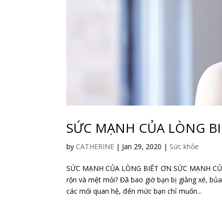
SỨC MẠNH CỦA LÒNG BI
by
CATHERINE
|
Jan 29, 2020
|
Sức khỏe
SỨC MẠNH CỦA LÒNG BIẾT ƠN SỨC MẠNH CỦA LÒ
rộn và mệt mỏi? Đã bao giờ bạn bị giằng xé, bủa 
các mối quan hệ, đến mức bạn chỉ muốn...