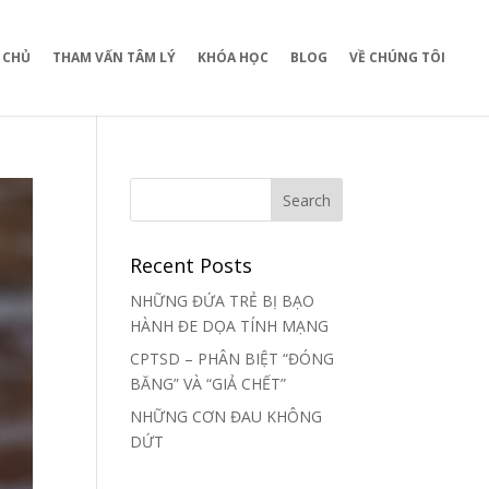
 CHỦ
THAM VẤN TÂM LÝ
KHÓA HỌC
BLOG
VỀ CHÚNG TÔI
Recent Posts
NHỮNG ĐỨA TRẺ BỊ BẠO
HÀNH ĐE DỌA TÍNH MẠNG
CPTSD – PHÂN BIỆT “ĐÓNG
BĂNG” VÀ “GIẢ CHẾT”
NHỮNG CƠN ĐAU KHÔNG
DỨT