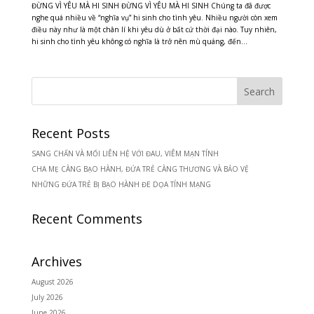
ĐỪNG VÌ YÊU MÀ HI SINH ĐỪNG VÌ YÊU MÀ HI SINH Chúng ta đã được
nghe quá nhiều về “nghĩa vụ” hi sinh cho tình yêu. Nhiều người còn xem
điều này như là một chân lí khi yêu dù ở bất cứ thời đại nào. Tuy nhiên,
hi sinh cho tình yêu không có nghĩa là trở nên mù quáng, đến...
Recent Posts
SANG CHẤN VÀ MỐI LIÊN HỆ VỚI ĐAU, VIÊM MẠN TÍNH
CHA MẸ CÀNG BẠO HÀNH, ĐỨA TRẺ CÀNG THƯƠNG VÀ BẢO VỆ
NHỮNG ĐỨA TRẺ BỊ BẠO HÀNH ĐE DỌA TÍNH MẠNG
Recent Comments
Archives
August 2026
July 2026
June 2026