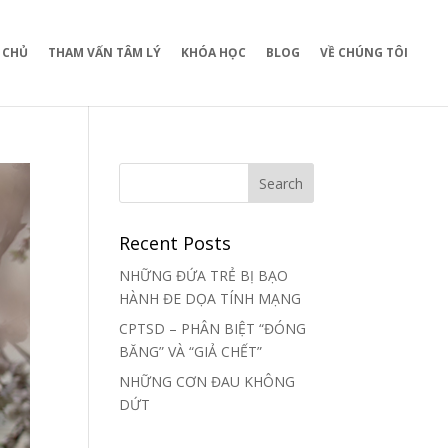
 CHỦ
THAM VẤN TÂM LÝ
KHÓA HỌC
BLOG
VỀ CHÚNG TÔI
Recent Posts
NHỮNG ĐỨA TRẺ BỊ BẠO
HÀNH ĐE DỌA TÍNH MẠNG
CPTSD – PHÂN BIỆT “ĐÓNG
BĂNG” VÀ “GIẢ CHẾT”
NHỮNG CƠN ĐAU KHÔNG
DỨT