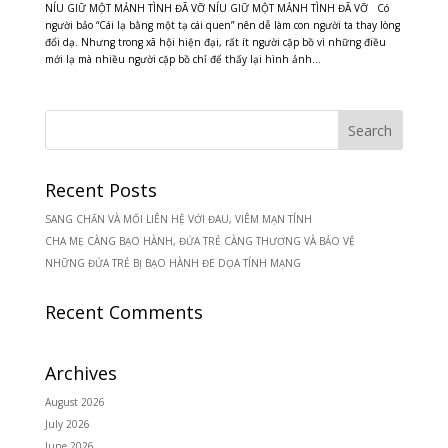
NÍU GIỮ MỘT MẢNH TÌNH ĐÃ VỠ NÍU GIỮ MỘT MẢNH TÌNH ĐÃ VỠ Có
người bảo “Cái lạ bằng một tạ cái quen” nên dễ làm con người ta thay lòng
đổi dạ. Nhưng trong xã hội hiện đại, rất ít người cặp bồ vì những điều
mới lạ mà nhiều người cặp bồ chỉ để thấy lại hình ảnh...
Recent Posts
SANG CHẤN VÀ MỐI LIÊN HỆ VỚI ĐAU, VIÊM MẠN TÍNH
CHA MẸ CÀNG BẠO HÀNH, ĐỨA TRẺ CÀNG THƯƠNG VÀ BẢO VỆ
NHỮNG ĐỨA TRẺ BỊ BẠO HÀNH ĐE DỌA TÍNH MẠNG
Recent Comments
Archives
August 2026
July 2026
June 2026