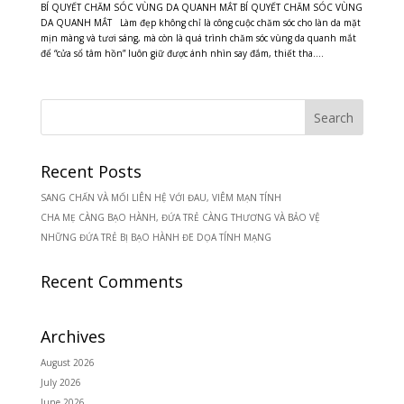
BÍ QUYẾT CHĂM SÓC VÙNG DA QUANH MẮT BÍ QUYẾT CHĂM SÓC VÙNG
DA QUANH MẮT Làm đẹp không chỉ là công cuộc chăm sóc cho làn da mặt
mịn màng và tươi sáng, mà còn là quá trình chăm sóc vùng da quanh mắt
để “cửa sổ tâm hồn” luôn giữ được ánh nhìn say đắm, thiết tha....
Recent Posts
SANG CHẤN VÀ MỐI LIÊN HỆ VỚI ĐAU, VIÊM MẠN TÍNH
CHA MẸ CÀNG BẠO HÀNH, ĐỨA TRẺ CÀNG THƯƠNG VÀ BẢO VỆ
NHỮNG ĐỨA TRẺ BỊ BẠO HÀNH ĐE DỌA TÍNH MẠNG
Recent Comments
Archives
August 2026
July 2026
June 2026