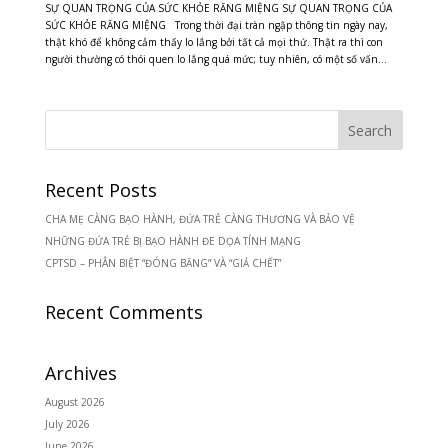
SỰ QUAN TRỌNG CỦA SỨC KHỎE RĂNG MIỆNG SỰ QUAN TRỌNG CỦA
SỨC KHỎE RĂNG MIỆNG Trong thời đại tràn ngập thông tin ngày nay,
thật khó để không cảm thấy lo lắng bởi tất cả mọi thứ. Thật ra thì con
người thường có thói quen lo lắng quá mức; tuy nhiên, có một số vấn...
Recent Posts
CHA MẸ CÀNG BẠO HÀNH, ĐỨA TRẺ CÀNG THƯƠNG VÀ BẢO VỆ
NHỮNG ĐỨA TRẺ BỊ BẠO HÀNH ĐE DỌA TÍNH MẠNG
CPTSD – PHÂN BIỆT “ĐÓNG BĂNG” VÀ “GIẢ CHẾT”
Recent Comments
Archives
August 2026
July 2026
June 2026