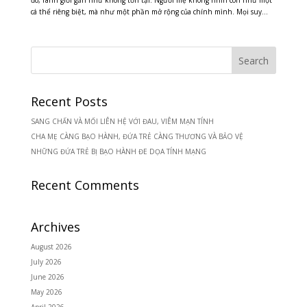
đó, ranh giới gần như không tồn tại. Người mẹ không nhìn con như một
cá thể riêng biệt, mà như một phần mở rộng của chính mình. Mọi suy...
Recent Posts
SANG CHẤN VÀ MỐI LIÊN HỆ VỚI ĐAU, VIÊM MẠN TÍNH
CHA MẸ CÀNG BẠO HÀNH, ĐỨA TRẺ CÀNG THƯƠNG VÀ BẢO VỆ
NHỮNG ĐỨA TRẺ BỊ BẠO HÀNH ĐE DỌA TÍNH MẠNG
Recent Comments
Archives
August 2026
July 2026
June 2026
May 2026