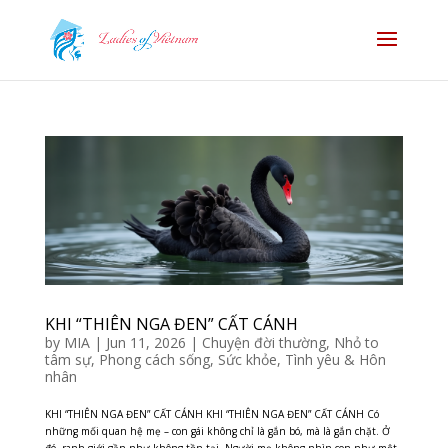
KHI “THIÊN NGA ĐEN” CẤT CÁNH
by
MIA
|
Jun 11, 2026
|
Chuyện đời thường
,
Nhỏ to
tâm sự
,
Phong cách sống
,
Sức khỏe
,
Tình yêu & Hôn
nhân
KHI “THIÊN NGA ĐEN” CẤT CÁNH KHI “THIÊN NGA ĐEN” CẤT CÁNH Có
những mối quan hệ mẹ – con gái không chỉ là gắn bó, mà là gắn chặt. Ở