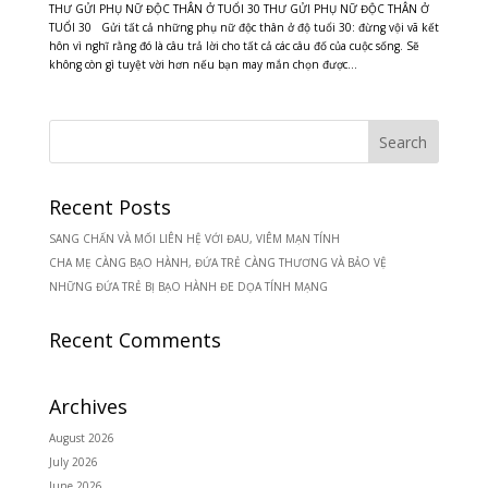
THƯ GỬI PHỤ NỮ ĐỘC THÂN Ở TUỔI 30 THƯ GỬI PHỤ NỮ ĐỘC THÂN Ở
TUỔI 30 Gửi tất cả những phụ nữ độc thân ở độ tuổi 30: đừng vội vã kết
hôn vì nghĩ rằng đó là câu trả lời cho tất cả các câu đố của cuộc sống. Sẽ
không còn gì tuyệt vời hơn nếu bạn may mắn chọn được...
Recent Posts
SANG CHẤN VÀ MỐI LIÊN HỆ VỚI ĐAU, VIÊM MẠN TÍNH
CHA MẸ CÀNG BẠO HÀNH, ĐỨA TRẺ CÀNG THƯƠNG VÀ BẢO VỆ
NHỮNG ĐỨA TRẺ BỊ BẠO HÀNH ĐE DỌA TÍNH MẠNG
Recent Comments
Archives
August 2026
July 2026
June 2026