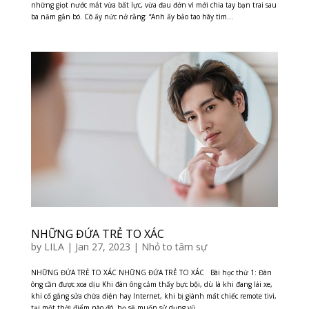
những giọt nước mắt vừa bất lực, vừa đau đớn vì mới chia tay bạn trai sau
ba năm gắn bó. Cô ấy nức nở rằng: “Anh ấy bảo tao hãy tìm...
NHỮNG ĐỨA TRẺ TO XÁC
by
LILA
|
Jan 27, 2023
|
Nhỏ to tâm sự
NHỮNG ĐỨA TRẺ TO XÁC NHỮNG ĐỨA TRẺ TO XÁC Bài học thứ 1: Đàn
ông cần được xoa dịu Khi đàn ông cảm thấy bực bội, dù là khi đang lái xe,
khi cố gắng sửa chữa điện hay Internet, khi bị giành mất chiếc remote tivi,
tại một thời điểm nào đó, họ sẽ muốn sử dụng vũ...