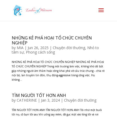
NHỮNG KẺ PHÁ HOẠI TỔ CHỨC CHUYÊN
NGHIỆP
by
MIA
|
Jun 26, 2025
|
Chuyện đời thường
,
Nhỏ to
tâm sự
,
Phong cách sống
NHỮNG KẺ PHÁ HOẠI TỔ CHỨC CHUYÊN NGHIỆP NHỮNG KẺ PHÁ HOẠI
TỔ CHỨC CHUYÊN NGHIỆP Trong môi trường làm việc, không khó để bắt
gặp những người âm thầm hoặc công khai phá vỡ cấu trúc chung – chia rẽ
nội bộ, lan truyền tin đồn, thụ động-aggressive trong công việc. Họ
không...
TÌM NGƯỜI TỐT HƠN ANH
by
CATHERINE
|
Jan 3, 2024
|
Chuyện đời thường
TÌM NGƯỜI TỐT HƠN ANH TÌM NGƯỜI TỐT HƠN ANH Tôi nhớ một buổi
tối nọ, cô bạn tôi sau khi uống say mèm, đã gục mặt vào lòng tôi và rơi